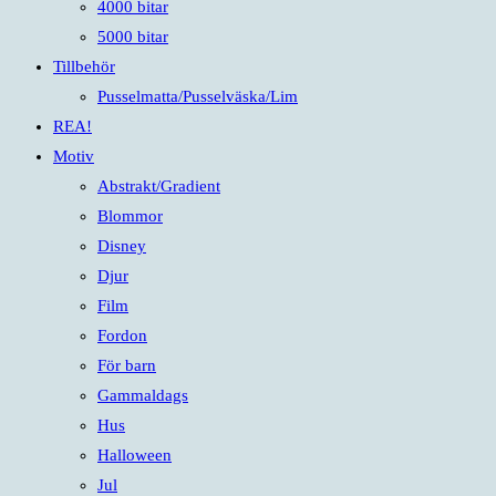
4000 bitar
5000 bitar
Tillbehör
Pusselmatta/Pusselväska/Lim
REA!
Motiv
Abstrakt/Gradient
Blommor
Disney
Djur
Film
Fordon
För barn
Gammaldags
Hus
Halloween
Jul