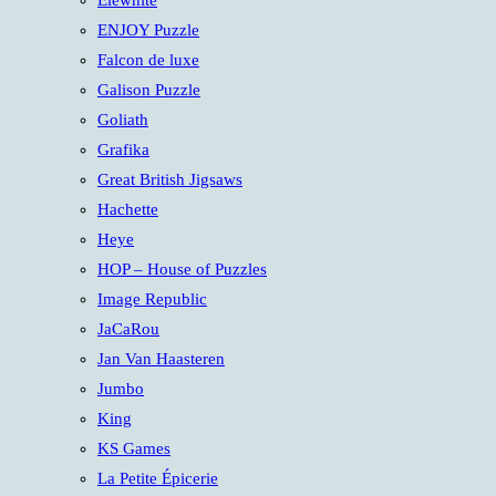
Elewhite
ENJOY Puzzle
Falcon de luxe
Galison Puzzle
Goliath
Grafika
Great British Jigsaws
Hachette
Heye
HOP – House of Puzzles
Image Republic
JaCaRou
Jan Van Haasteren
Jumbo
King
KS Games
La Petite Épicerie