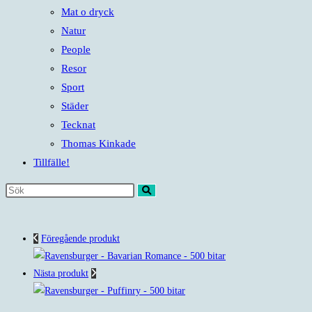
Mat o dryck
Natur
People
Resor
Sport
Städer
Tecknat
Thomas Kinkade
Tillfälle!
Sök
på
denna
Föregående produkt
webbplats
Nästa produkt