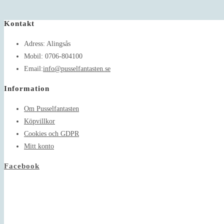
Kontakt
Adress:
Alingsås
Mobil:
0706-804100
Opens
Email:
info@pusselfantasten.se
in
Information
your
application
Om Pusselfantasten
Köpvillkor
Cookies och GDPR
Mitt konto
Facebook