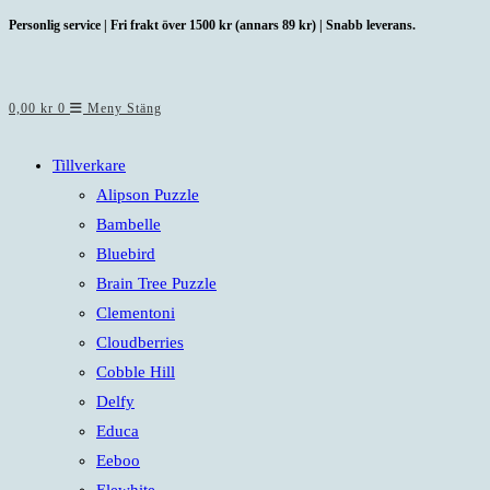
Hoppa
Personlig service | Fri frakt över 1500 kr (annars 89 kr) | Snabb leverans.
till
innehållet
0,00
kr
0
Meny
Stäng
Tillverkare
Alipson Puzzle
Bambelle
Bluebird
Brain Tree Puzzle
Clementoni
Cloudberries
Cobble Hill
Delfy
Educa
Eeboo