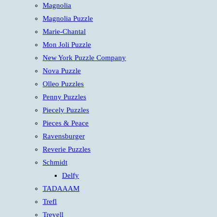
Magnolia
Magnolia Puzzle
Marie-Chantal
Mon Joli Puzzle
New York Puzzle Company
Nova Puzzle
Olleo Puzzles
Penny Puzzles
Piecely Puzzles
Pieces & Peace
Ravensburger
Reverie Puzzles
Schmidt
Delfy
TADAAAM
Trefl
Trevell