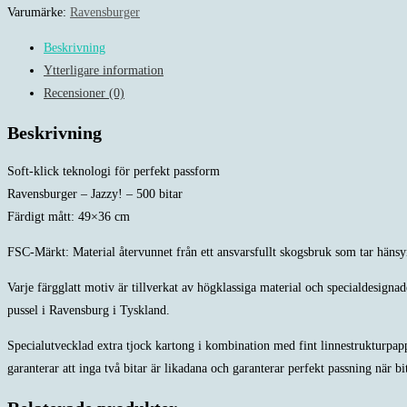
-
Varumärke:
Ravensburger
500
Beskrivning
bitar
Ytterligare information
mängd
Recensioner (0)
Beskrivning
Soft-klick teknologi för perfekt passform
Ravensburger – Jazzy! – 500 bitar
Färdigt mått: 49×36 cm
FSC-Märkt: Material återvunnet från ett ansvarsfullt skogsbruk som tar hänsy
Varje färgglatt motiv är tillverkat av högklassiga material och specialdesigna
pussel i Ravensburg i Tyskland.
Specialutvecklad extra tjock kartong i kombination med fint linnestrukturpappe
garanterar att inga två bitar är likadana och garanterar perfekt passning när b