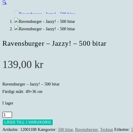
🔍
Ravensburger – Jazzy! – 500 bitar
139,00
kr
Ravensburger – Jazzy! – 500 bitar
Färdigt mått: 49×36 cm
I lager
Ravensburger
-
LÄGG TILL I VARUKORG
Jazzy!
Artikelnr:
12001188
Kategorier:
500 bitar
,
Ravensburger
,
Tecknat
Etiketter:
5