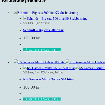
Relaterade produkter
Snabbvisning
Snabbvisning
500 bitar
,
Djur
,
Schmidt
Schmidt – Big cats 500 bitar
120,00
kr
LÄGG TILL I VARUKORG
500 bitar
,
Djur
,
KS Games
,
Tecknat
KS Games – Multi Owls – 500 bitar
109,00
kr
LÄGG TILL I VARUKORG