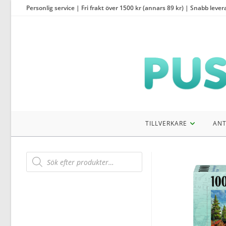
Hoppa
Personlig service | Fri frakt över 1500 kr (annars 89 kr) | Snabb lever
till
innehållet
TILLVERKARE
ANT
Products
search