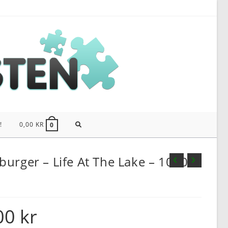
SLÅ
!
0,00
KR
0
PÅ/AV
urger – Life At The Lake – 1000
WEBBPLATSSÖKNING
00
kr