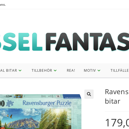
ans.
AL BITAR
TILLBEHÖR
REA!
MOTIV
TILLFÄLLE
Ravensb
bitar
179,