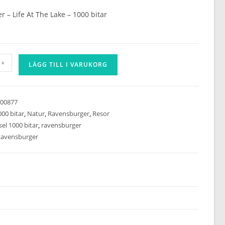
 – Life At The Lake – 1000 bitar
er
+
LÄGG TILL I VARUKORG
00877
000 bitar
,
Natur
,
Ravensburger
,
Resor
el 1000 bitar
,
ravensburger
avensburger