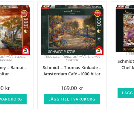
1000
,
Schmidt
,
Tecknat
,
1000 bitar
,
Natur
,
Schmidt
,
Thomas
Kinkade
Kinkade
Schmidt
Chef M
ney – Bambi –
Schmidt – Thomas Kinkade –
bitar
Amsterdam Café -1000 bitar
00
kr
169,00
kr
LÄGG 
I VARUKORG
LÄGG TILL I VARUKORG