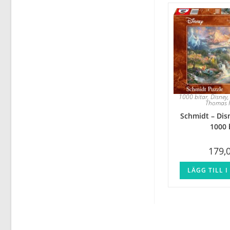
1000 bitar
,
Disney
Thomas 
Schmidt – Dis
1000 
179,
LÄGG TILL 