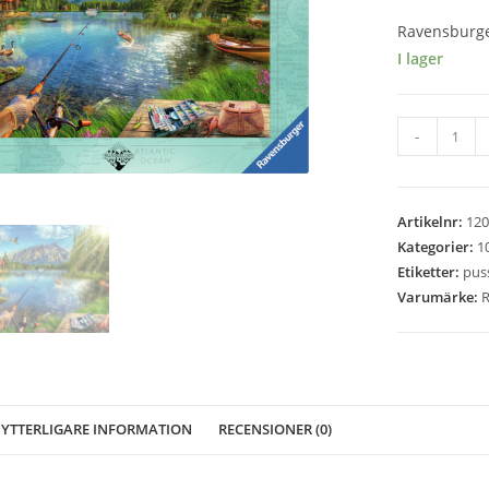
Ravensburger
I lager
Ravensburg
-
-
Life
At
Artikelnr:
120
The
Kategorier:
1
Lake
Etiketter:
puss
-
Varumärke:
R
1000
bitar
mängd
YTTERLIGARE INFORMATION
RECENSIONER (0)