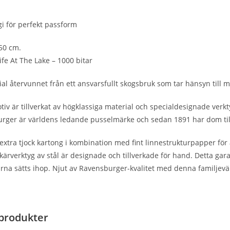
ogi för perfekt passform
50 cm.
fe At The Lake – 1000 bitar
al återvunnet från ett ansvarsfullt skogsbruk som tar hänsyn till 
otiv är tillverkat av högklassiga material och specialdesignade verk
burger är världens ledande pusselmärke och sedan 1891 har dom till
extra tjock kartong i kombination med fint linnestrukturpapper för 
kärverktyg av stål är designade och tillverkade för hand. Detta gara
rna sätts ihop. Njut av Ravensburger-kvalitet med denna familjevänl
produkter