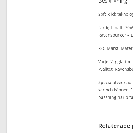
Beskrivning
Soft-klick teknol
Färdigt mått: 70×
Ravensburger – Li
FSC-Märkt: Materi
Varje färgglatt m
kvalitet. Ravens
Specialutvecklad 
ser och känner. S
passning när bita
Relaterade 