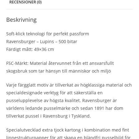
RECENSIONER (0)
Beskrivning
Soft-klick teknologi för perfekt passform
Ravensburger – Lupins – 500 bitar
Färdigt mått: 49×36 cm
FSC-Märkt: Material återvunnet från ett ansvarsfullt
skogsbruk som tar hänsyn till människor och miljö
Varje färgglatt motiv är tillverkat av högklassiga material och
specialdesignade verktyg för att säkerställa en
pusselupplevelse av högsta kvalitet. Ravensburger är
världens ledande pusselmärke och sedan 1891 har dom
tillverkat pussel i Ravensburg i Tyskland.
Specialutvecklad extra tjock kartong i kombination med fint
linnestrukturpapper för att skapa en bländfri pusselbild för