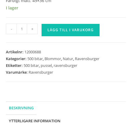
Färdigt mått: 49×36 cm
I lager
Ravensburger
-
+
LÄGG TILL I VARUKORG
-
Lupins
-
Artikelnr:
12000688
500
Kategorier:
500 bitar
,
Blommor
,
Natur
,
Ravensburger
bitar
Etiketter:
500 bitar
,
pussel
,
ravensburger
mängd
Varumärke:
Ravensburger
BESKRIVNING
YTTERLIGARE INFORMATION