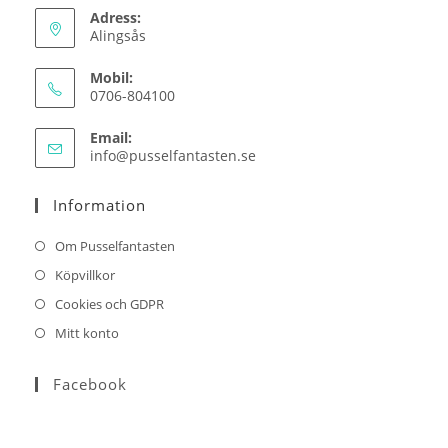
Adress:
Alingsås
Mobil:
0706-804100
Email:
Opens
info@pusselfantasten.se
in
your
Information
application
Om Pusselfantasten
Köpvillkor
Cookies och GDPR
Mitt konto
Facebook