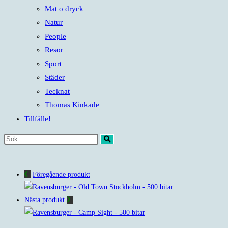
Mat o dryck
Natur
People
Resor
Sport
Städer
Tecknat
Thomas Kinkade
Tillfälle!
Sök
på
denna
Föregående produkt
webbplats
Nästa produkt