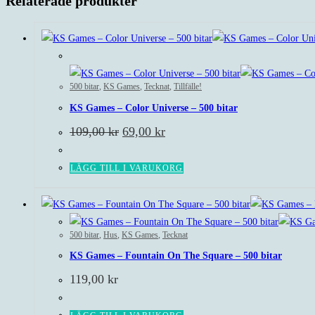
Relaterade produkter
Rea!
500 bitar
,
KS Games
,
Tecknat
,
Tillfälle!
KS Games – Color Universe – 500 bitar
Det
Det
109,00
kr
69,00
kr
ursprungliga
nuvarande
priset
priset
var:
är:
LÄGG TILL I VARUKORG
109,00 kr.
69,00 kr.
500 bitar
,
Hus
,
KS Games
,
Tecknat
KS Games – Fountain On The Square – 500 bitar
119,00
kr