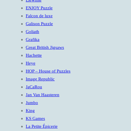
Elewhite
ENJOY Puzzle
Falcon de luxe
Galison Puzzle
Goliath
Grafika
Great British Jigsaws
Hachette
Heye
HOP – House of Puzzles
Image Republic
JaCaRou
Jan Van Haasteren
Jumbo
King
KS Games
La Petite Épicerie