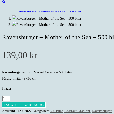
🔍
Ravensburger – Mother of the Sea – 500 bi
139,00
kr
Ravensburger – Fruit Market Croatia – 500 bitar
Färdigt mått: 49×36 cm
I lager
Ravensburger
-
LÄGG TILL I VARUKORG
Mother
Artikelnr:
12002022
Kategorier:
500 bitar
,
Abstrakt/Gradient
,
Ravensburger