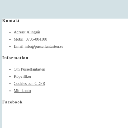
Kontakt
Adress:
Alingsås
Mobil:
0706-804100
Opens
Email:
info@pusselfantasten.se
in
Information
your
application
Om Pusselfantasten
Köpvillkor
Cookies och GDPR
Mitt konto
Facebook