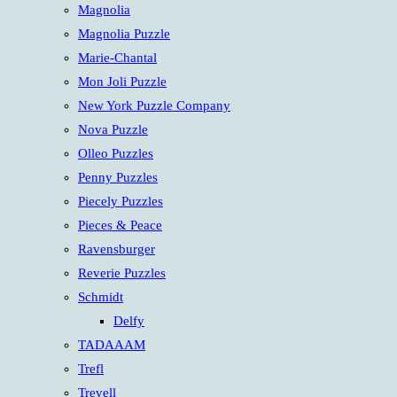
Magnolia
Magnolia Puzzle
Marie-Chantal
Mon Joli Puzzle
New York Puzzle Company
Nova Puzzle
Olleo Puzzles
Penny Puzzles
Piecely Puzzles
Pieces & Peace
Ravensburger
Reverie Puzzles
Schmidt
Delfy
TADAAAM
Trefl
Trevell