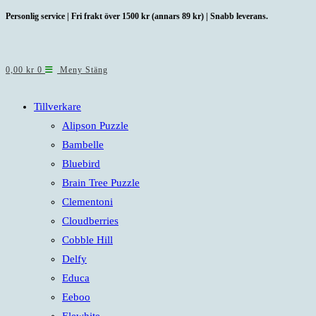
Hoppa
Personlig service | Fri frakt över 1500 kr (annars 89 kr) | Snabb leverans.
till
innehållet
0,00
kr
0
Meny
Stäng
Tillverkare
Alipson Puzzle
Bambelle
Bluebird
Brain Tree Puzzle
Clementoni
Cloudberries
Cobble Hill
Delfy
Educa
Eeboo