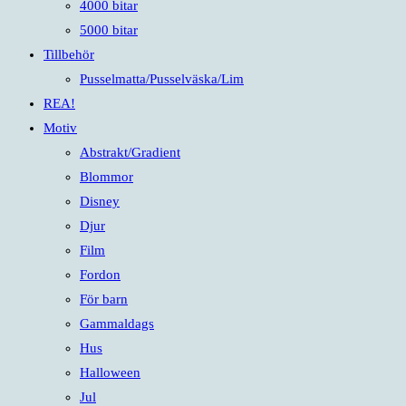
4000 bitar
5000 bitar
Tillbehör
Pusselmatta/Pusselväska/Lim
REA!
Motiv
Abstrakt/Gradient
Blommor
Disney
Djur
Film
Fordon
För barn
Gammaldags
Hus
Halloween
Jul