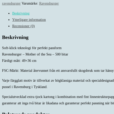
of
ravensburger
Varumärke:
Ravensburger
the
Beskrivning
Sea
Ytterligare information
-
Recensioner (0)
500
bitar
Beskrivning
mängd
Soft-klick teknologi för perfekt passform
Ravensburger – Mother of the Sea – 500 bitar
Färdigt mått: 49×36 cm
FSC-Märkt: Material återvunnet från ett ansvarsfullt skogsbruk som tar hänsy
Varje färgglatt motiv är tillverkat av högklassiga material och specialdesigna
pussel i Ravensburg i Tyskland.
Specialutvecklad extra tjock kartong i kombination med fint linnestrukturpappe
garanterar att inga två bitar är likadana och garanterar perfekt passning när b