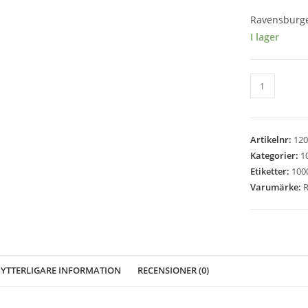
Ravensburger
I lager
Ravensburg
-
Oak
Tree
Artikelnr:
120
Cottage
Kategorier:
1
-
Etiketter:
1000
1000
Varumärke:
R
bitar
mängd
YTTERLIGARE INFORMATION
RECENSIONER (0)