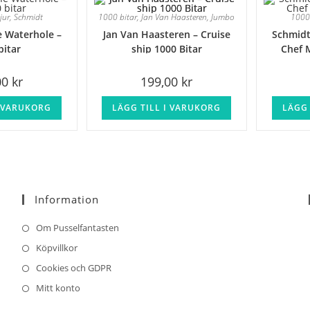
jur
,
Schmidt
1000 bitar
,
Jan Van Haasteren
,
Jumbo
1000
e Waterhole –
Jan Van Haasteren – Cruise
Schmidt
bitar
ship 1000 Bitar
Chef M
00
kr
199,00
kr
I VARUKORG
LÄGG TILL I VARUKORG
LÄGG 
Information
Om Pusselfantasten
Köpvillkor
Cookies och GDPR
Mitt konto