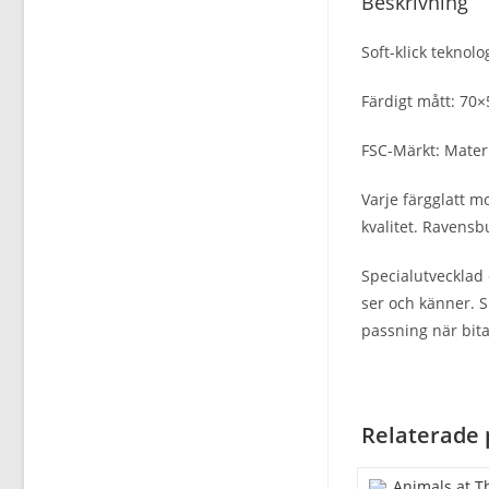
Beskrivning
Soft-klick teknol
Färdigt mått: 70×
FSC-Märkt: Materi
Varje färgglatt m
kvalitet. Ravens
Specialutvecklad 
ser och känner. S
passning när bita
Relaterade 