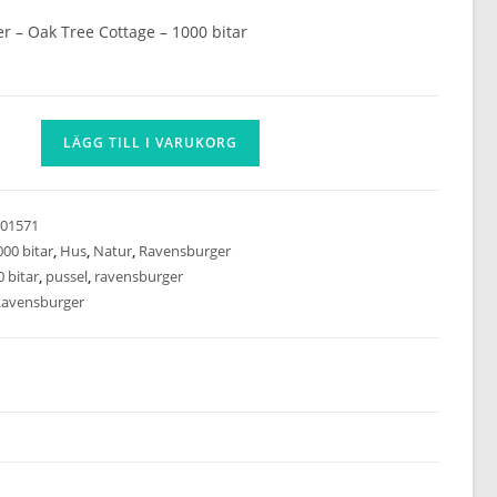
 – Oak Tree Cottage – 1000 bitar
er
LÄGG TILL I VARUKORG
01571
000 bitar
,
Hus
,
Natur
,
Ravensburger
 bitar
,
pussel
,
ravensburger
avensburger