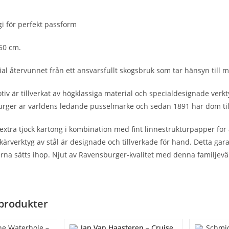
ogi för perfekt passform
50 cm.
al återvunnet från ett ansvarsfullt skogsbruk som tar hänsyn till 
otiv är tillverkat av högklassiga material och specialdesignade verk
burger är världens ledande pusselmärke och sedan 1891 har dom till
extra tjock kartong i kombination med fint linnestrukturpapper för 
kärverktyg av stål är designade och tillverkade för hand. Detta gara
rna sätts ihop. Njut av Ravensburger-kvalitet med denna familjevänl
produkter