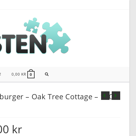
SLÅ
!
0,00
KR
0
PÅ/AV
burger – Oak Tree Cottage – 1000
WEBBPLATSSÖKNING
00
kr