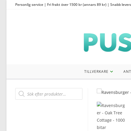
Hoppa
Personlig service | Fri frakt över 1500 kr (annars 89 kr) | Snabb lever
till
innehållet
TILLVERKARE
ANT
Products
search