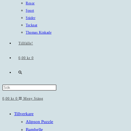
Resor
Sport
Städer
Tecknat
Thomas Kinkade
Tillfälle!
0,00
kr
0
Slå
på/av
Press
Escape
0,00
kr
0
Meny
Stäng
webbplatssökning
to
close
Tillverkare
the
Alipson Puzzle
search
Bambelle