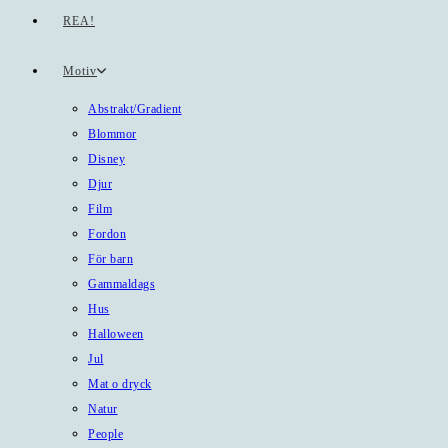
REA!
Motiv
Abstrakt/Gradient
Blommor
Disney
Djur
Film
Fordon
För barn
Gammaldags
Hus
Halloween
Jul
Mat o dryck
Natur
People