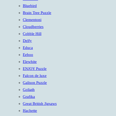
panel.
Bluebird
Brain Tree Puzzle
Clementoni
Cloudberries
Cobble Hill
Delfy
Educa
Eeboo
Elewhite
ENJOY Puzzle
Falcon de luxe
Galison Puzzle
Goliath
Grafika
Great British Jigsaws
Hachette