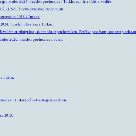
 grundades 2024. Pusslen produceras i Turkiet och är av bästa kvalité.
7 i USA. Tjocka bitar med random cut.
 november 2018 i Turkiet.
024. Pusslen tillverkas i Turkiet.
alitén är riktigt bra, så här blir ingen besviken. Perfekt passform, stansning och fant
ndades 2020. Pusslen produceras i Polen.
s i Kina.
ceras i Turkiet, så det är högsta kvalitén.
es 2013.