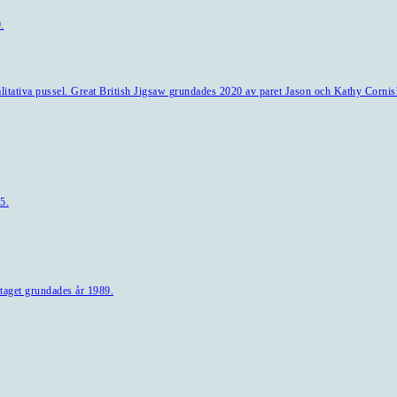
.
alitativa pussel. Great British Jigsaw grundades 2020 av paret Jason och Kathy Cornis
5.
taget grundades år 1989.