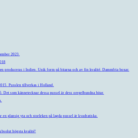
tember 2023.
2018
en produceras i Indien. Unik form på bitarna och av fin kvalité. Dammfria boxar.
15. Pusslen tillverkas i Holland.
. Det som kännetecknar dessa pussel är dess oregelbundna bitar.
a.
en glansig yta och storleken på lagda pussel är kvadratiska.
bsolut högsta kvalité!