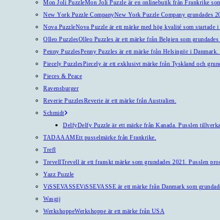
Mon Joli Puzzle
Mon Joli Puzzle är en onlinebutik från Frankrike som
New York Puzzle Company
New York Puzzle Company grundades 201
Nova Puzzle
Nova Puzzle är ett märke med hög kvalité som startade i
Olleo Puzzles
Olleo Puzzles är ett märke från Belgien som grundades 2
Penny Puzzles
Penny Puzzles är ett märke från Helsingör i Danmark. Kv
Piecely Puzzles
Piecely är ett exklusivt märke från Tyskland och gru
Pieces & Peace
Ravensburger
Reverie Puzzles
Reverie är ett märke från Australien.
Schmidt
Delfy
Delfy Puzzle är ett märke från Kanada. Pusslen tillverka
TADAAAM
Ett pusselmärke från Frankrike.
Trefl
Trevell
Trevell är ett franskt märke som grundades 2021. Pusslen produ
Yazz Puzzle
ViSSEVASSE
ViSSEVASSE är ett märke från Danmark som grundad
Wasgij
Werkshoppe
Werkshoppe är ett märke från USA