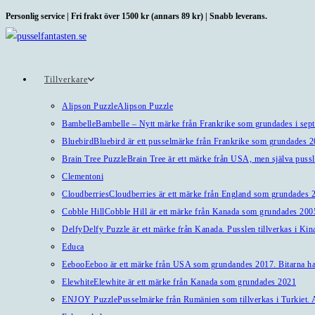
Hoppa
Personlig service | Fri frakt över 1500 kr (annars 89 kr) | Snabb leverans.
till
innehållet
Tillverkare
Alipson Puzzle
Alipson Puzzle
Bambelle
Bambelle – Nytt märke från Frankrike som grundades i sep
Bluebird
Bluebird är ett pusselmärke från Frankrike som grundades 
Brain Tree Puzzle
Brain Tree är ett märke från USA, men själva pussl
Clementoni
Cloudberries
Cloudberries är ett märke från England som grundades 20
Cobble Hill
Cobble Hill är ett märke från Kanada som grundades 2005
Delfy
Delfy Puzzle är ett märke från Kanada. Pusslen tillverkas i Kin
Educa
Eeboo
Eeboo är ett märke från USA som grundandes 2017. Bitarna har 
Elewhite
Elewhite är ett märke från Kanada som grundades 2021
ENJOY Puzzle
Pusselmärke från Rumänien som tillverkas i Turkiet. A