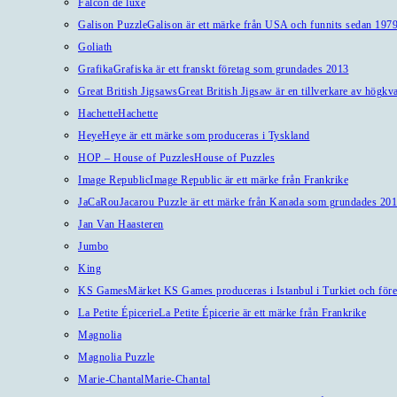
Falcon de luxe
Galison Puzzle
Galison är ett märke från USA och funnits sedan 1979
Goliath
Grafika
Grafiska är ett franskt företag som grundades 2013
Great British Jigsaws
Great British Jigsaw är en tillverkare av högkv
Hachette
Hachette
Heye
Heye är ett märke som produceras i Tyskland
HOP – House of Puzzles
House of Puzzles
Image Republic
Image Republic är ett märke från Frankrike
JaCaRou
Jacarou Puzzle är ett märke från Kanada som grundades 201
Jan Van Haasteren
Jumbo
King
KS Games
Märket KS Games produceras i Istanbul i Turkiet och före
La Petite Épicerie
La Petite Épicerie är ett märke från Frankrike
Magnolia
Magnolia Puzzle
Marie-Chantal
Marie-Chantal