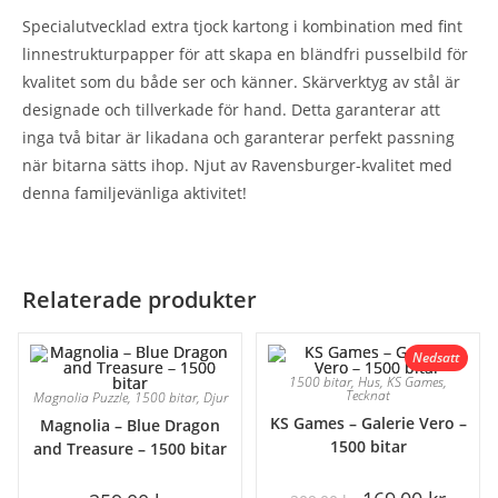
Specialutvecklad extra tjock kartong i kombination med fint
linnestrukturpapper för att skapa en bländfri pusselbild för
kvalitet som du både ser och känner. Skärverktyg av stål är
designade och tillverkade för hand. Detta garanterar att
inga två bitar är likadana och garanterar perfekt passning
när bitarna sätts ihop. Njut av Ravensburger-kvalitet med
denna familjevänliga aktivitet!
Relaterade produkter
Nedsatt
1500 bitar
,
Hus
,
KS Games
,
Tecknat
Magnolia Puzzle
,
1500 bitar
,
Djur
KS Games – Galerie Vero –
Magnolia – Blue Dragon
1500 bitar
and Treasure – 1500 bitar
REA!
Det
Det