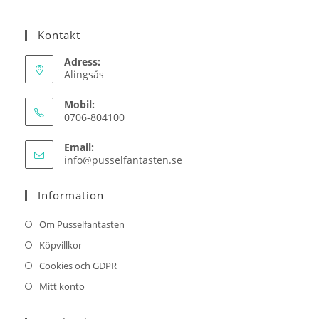
Kontakt
Adress:
Alingsås
Mobil:
0706-804100
Email:
Opens
info@pusselfantasten.se
in
your
Information
application
Om Pusselfantasten
Köpvillkor
Cookies och GDPR
Mitt konto