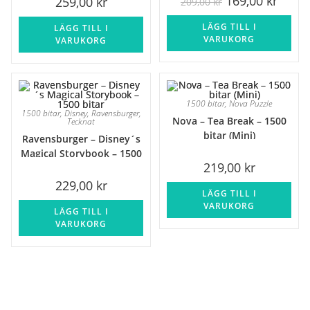
169,00
kr
259,00
kr
209,00
kr
ursprungliga
nuvar
priset
priset
LÄGG TILL I
var:
är:
LÄGG TILL I
209,00 kr.
169,00 
VARUKORG
VARUKORG
1500 bitar
,
Nova Puzzle
1500 bitar
,
Disney
,
Ravensburger
,
Nova – Tea Break – 1500
Tecknat
bitar (Mini)
Ravensburger – Disney´s
Magical Storybook – 1500
219,00
kr
bitar
229,00
kr
LÄGG TILL I
VARUKORG
LÄGG TILL I
VARUKORG