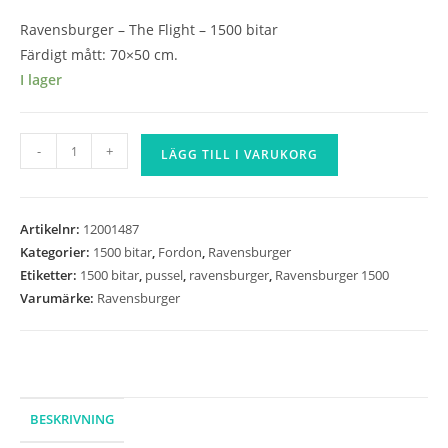
Ravensburger – The Flight – 1500 bitar
Färdigt mått: 70×50 cm.
I lager
Ravensburger
-
+
LÄGG TILL I VARUKORG
-
The
Flight
Artikelnr:
12001487
-
Kategorier:
1500 bitar
,
Fordon
,
Ravensburger
1500
Etiketter:
1500 bitar
,
pussel
,
ravensburger
,
Ravensburger 1500
bitar
Varumärke:
Ravensburger
mängd
BESKRIVNING