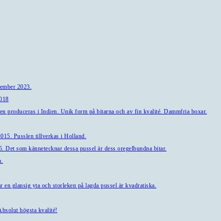
tember 2023.
2018
en produceras i Indien. Unik form på bitarna och av fin kvalité. Dammfria boxar.
15. Pusslen tillverkas i Holland.
. Det som kännetecknar dessa pussel är dess oregelbundna bitar.
a.
en glansig yta och storleken på lagda pussel är kvadratiska.
bsolut högsta kvalité!