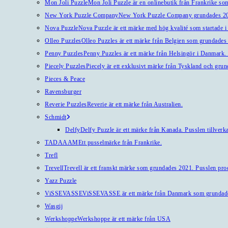
Mon Joli Puzzle
Mon Joli Puzzle är en onlinebutik från Frankrike som
New York Puzzle Company
New York Puzzle Company grundades 201
Nova Puzzle
Nova Puzzle är ett märke med hög kvalité som startade i
Olleo Puzzles
Olleo Puzzles är ett märke från Belgien som grundades 2
Penny Puzzles
Penny Puzzles är ett märke från Helsingör i Danmark. Kv
Piecely Puzzles
Piecely är ett exklusivt märke från Tyskland och gru
Pieces & Peace
Ravensburger
Reverie Puzzles
Reverie är ett märke från Australien.
Schmidt
Delfy
Delfy Puzzle är ett märke från Kanada. Pusslen tillverka
TADAAAM
Ett pusselmärke från Frankrike.
Trefl
Trevell
Trevell är ett franskt märke som grundades 2021. Pusslen produ
Yazz Puzzle
ViSSEVASSE
ViSSEVASSE är ett märke från Danmark som grundad
Wasgij
Werkshoppe
Werkshoppe är ett märke från USA