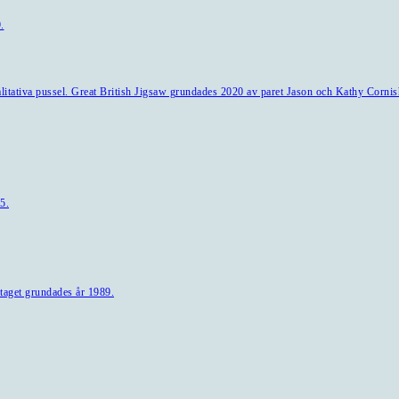
.
alitativa pussel. Great British Jigsaw grundades 2020 av paret Jason och Kathy Cornis
5.
taget grundades år 1989.