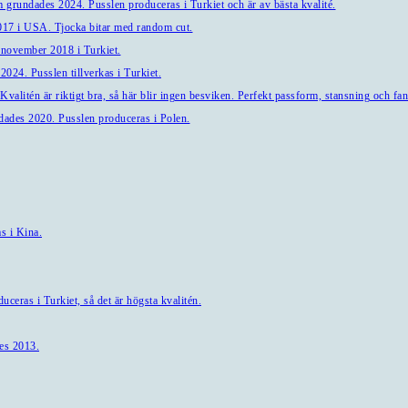
 grundades 2024. Pusslen produceras i Turkiet och är av bästa kvalité.
7 i USA. Tjocka bitar med random cut.
 november 2018 i Turkiet.
024. Pusslen tillverkas i Turkiet.
alitén är riktigt bra, så här blir ingen besviken. Perfekt passform, stansning och fant
ndades 2020. Pusslen produceras i Polen.
s i Kina.
ceras i Turkiet, så det är högsta kvalitén.
es 2013.