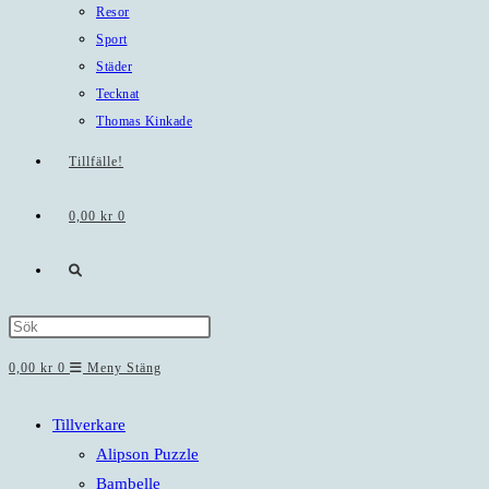
Resor
Sport
Städer
Tecknat
Thomas Kinkade
Tillfälle!
0,00
kr
0
Slå
på/av
Press
Escape
0,00
kr
0
Meny
Stäng
webbplatssökning
to
close
Tillverkare
the
Alipson Puzzle
search
Bambelle