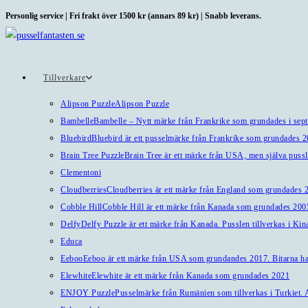
Hoppa
Personlig service | Fri frakt över 1500 kr (annars 89 kr) | Snabb leverans.
till
innehållet
Tillverkare
Alipson Puzzle
Alipson Puzzle
Bambelle
Bambelle – Nytt märke från Frankrike som grundades i sep
Bluebird
Bluebird är ett pusselmärke från Frankrike som grundades 
Brain Tree Puzzle
Brain Tree är ett märke från USA, men själva pussl
Clementoni
Cloudberries
Cloudberries är ett märke från England som grundades 20
Cobble Hill
Cobble Hill är ett märke från Kanada som grundades 2005
Delfy
Delfy Puzzle är ett märke från Kanada. Pusslen tillverkas i Kin
Educa
Eeboo
Eeboo är ett märke från USA som grundandes 2017. Bitarna har 
Elewhite
Elewhite är ett märke från Kanada som grundades 2021
ENJOY Puzzle
Pusselmärke från Rumänien som tillverkas i Turkiet. A