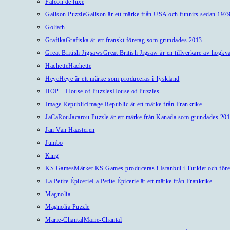
Falcon de luxe
Galison Puzzle
Galison är ett märke från USA och funnits sedan 1979
Goliath
Grafika
Grafiska är ett franskt företag som grundades 2013
Great British Jigsaws
Great British Jigsaw är en tillverkare av högkv
Hachette
Hachette
Heye
Heye är ett märke som produceras i Tyskland
HOP – House of Puzzles
House of Puzzles
Image Republic
Image Republic är ett märke från Frankrike
JaCaRou
Jacarou Puzzle är ett märke från Kanada som grundades 201
Jan Van Haasteren
Jumbo
King
KS Games
Märket KS Games produceras i Istanbul i Turkiet och före
La Petite Épicerie
La Petite Épicerie är ett märke från Frankrike
Magnolia
Magnolia Puzzle
Marie-Chantal
Marie-Chantal