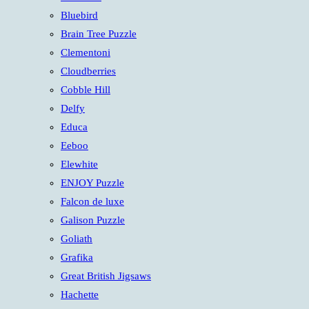
panel.
Bluebird
Brain Tree Puzzle
Clementoni
Cloudberries
Cobble Hill
Delfy
Educa
Eeboo
Elewhite
ENJOY Puzzle
Falcon de luxe
Galison Puzzle
Goliath
Grafika
Great British Jigsaws
Hachette