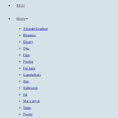
REA!
Motiv
Abstrakt/Gradient
Blommor
Disney
Djur
Film
Fordon
För barn
Gammaldags
Hus
Halloween
Jul
Mat o dryck
Natur
People