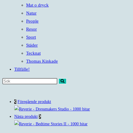
Mat o dryck
Natur
People
Resor
Sport
Städer
Tecknat
Thomas Kinkade
Tillfälle!
Sök
på
denna
Föregående produkt
webbplats
Nästa produkt