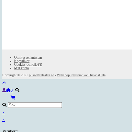
Om Pusselfantasten
Köpvillkor
Cookies och GDPR
Mitt konto
Copyright © 2021
pusselfantasten.se
-
Webshop levererad av DistansData
0
×
×
Varukorg