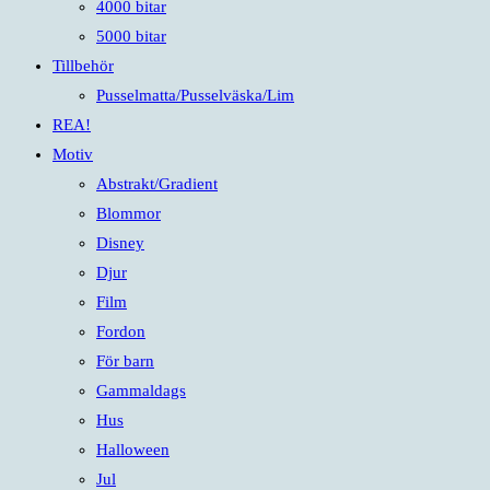
4000 bitar
5000 bitar
Tillbehör
Pusselmatta/Pusselväska/Lim
REA!
Motiv
Abstrakt/Gradient
Blommor
Disney
Djur
Film
Fordon
För barn
Gammaldags
Hus
Halloween
Jul