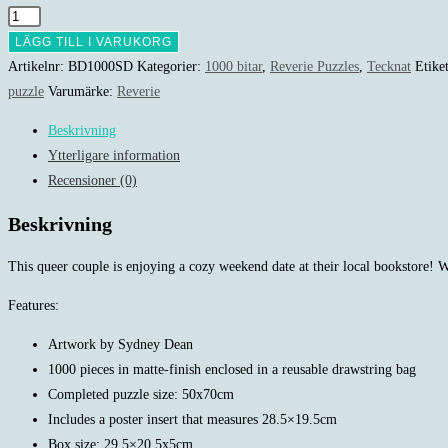
Reverie
-
LÄGG TILL I VARUKORG
Bookstore
Artikelnr:
BD1000SD
Kategorier:
1000 bitar
,
Reverie Puzzles
,
Tecknat
Etike
Date
puzzle
Varumärke:
Reverie
-
Beskrivning
1000
Ytterligare information
bitar
Recensioner (0)
mängd
Beskrivning
This queer couple is enjoying a cozy weekend date at their local bookstore! Wi
Features:
Artwork by Sydney Dean
1000 pieces in matte-finish enclosed in a reusable drawstring bag
Completed puzzle size: 50x70cm
Includes a poster insert that measures 28.5×19.5cm
Box size: 29.5×20.5x5cm