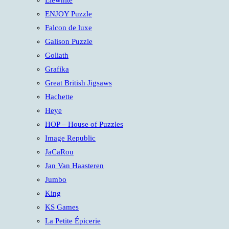
Elewhite
ENJOY Puzzle
Falcon de luxe
Galison Puzzle
Goliath
Grafika
Great British Jigsaws
Hachette
Heye
HOP – House of Puzzles
Image Republic
JaCaRou
Jan Van Haasteren
Jumbo
King
KS Games
La Petite Épicerie