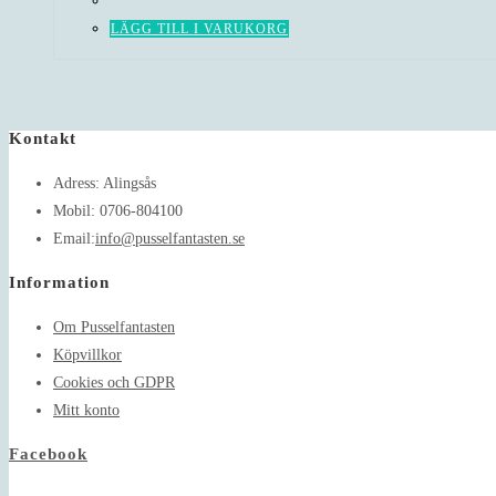
LÄGG TILL I VARUKORG
Kontakt
Adress:
Alingsås
Mobil:
0706-804100
Opens
Email:
info@pusselfantasten.se
in
Information
your
application
Om Pusselfantasten
Köpvillkor
Cookies och GDPR
Mitt konto
Facebook