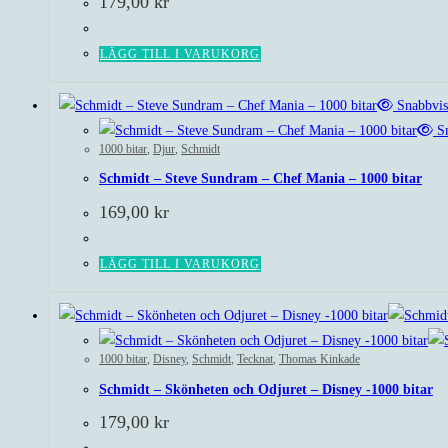
179,00
kr
LÄGG TILL I VARUKORG
Snabbvis
Sn
1000 bitar
,
Djur
,
Schmidt
Schmidt – Steve Sundram – Chef Mania – 1000 bitar
169,00
kr
LÄGG TILL I VARUKORG
1000 bitar
,
Disney
,
Schmidt
,
Tecknat
,
Thomas Kinkade
Schmidt – Skönheten och Odjuret – Disney -1000 bitar
179,00
kr