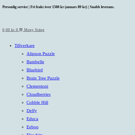
Hoppa
Personlig service | Fri frakt över 1500 kr (annars 89 kr) | Snabb leverans.
till
innehållet
0,00
kr
0
Meny
Stäng
Tillverkare
Alipson Puzzle
Bambelle
Bluebird
Brain Tree Puzzle
Clementoni
Cloudberries
Cobble Hill
Delfy
Educa
Eeboo