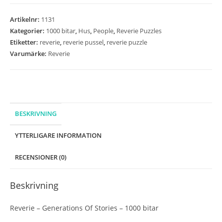
Generations
Of
Artikelnr:
1131
Stories
Kategorier:
1000 bitar
,
Hus
,
People
,
Reverie Puzzles
-
Etiketter:
reverie
,
reverie pussel
,
reverie puzzle
1000
Varumärke:
Reverie
bitar
mängd
BESKRIVNING
YTTERLIGARE INFORMATION
RECENSIONER (0)
Beskrivning
Reverie – Generations Of Stories – 1000 bitar