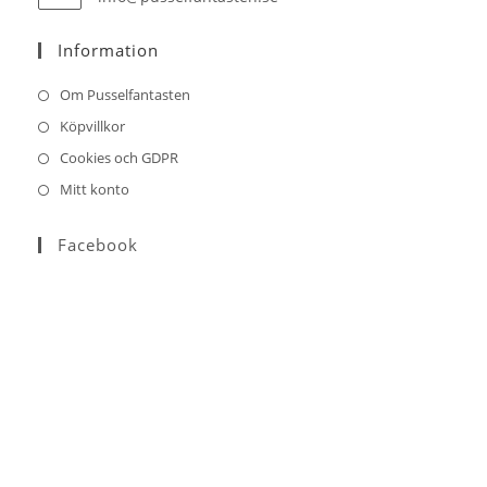
in
your
Information
application
Om Pusselfantasten
Köpvillkor
Cookies och GDPR
Mitt konto
Facebook