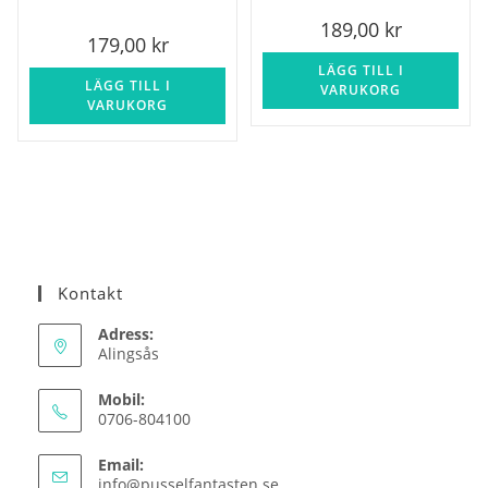
bitar
189,00
kr
179,00
kr
LÄGG TILL I
LÄGG TILL I
VARUKORG
VARUKORG
Kontakt
Adress:
Alingsås
Mobil:
0706-804100
Email:
Opens
info@pusselfantasten.se