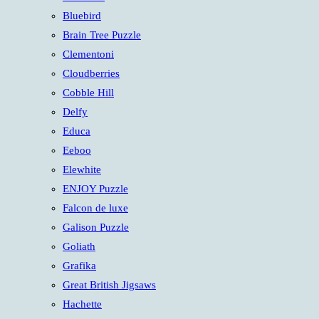
panel.
Bluebird
Brain Tree Puzzle
Clementoni
Cloudberries
Cobble Hill
Delfy
Educa
Eeboo
Elewhite
ENJOY Puzzle
Falcon de luxe
Galison Puzzle
Goliath
Grafika
Great British Jigsaws
Hachette