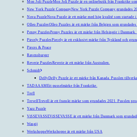
Mon Joli Puzzle
Mon Joli Puzzle är en onlinebutik från Frankrike som
New York Puzzle Company
New York Puzzle Company grundades 201
Nova Puzzle
Nova Puzzle är ett märke med hög kvalité som startade i
Olleo Puzzles
Olleo Puzzles är ett märke från Belgien som grundades 2
Penny Puzzles
Penny Puzzles är ett märke från Helsingör i Danmark. Kv
Piecely Puzzles
Piecely är ett exklusivt märke från Tyskland och gru
Pieces & Peace
Ravensburger
Reverie Puzzles
Reverie är ett märke från Australien.
Schmidt
Delfy
Delfy Puzzle är ett märke från Kanada. Pusslen tillverka
TADAAAM
Ett pusselmärke från Frankrike.
Trefl
Trevell
Trevell är ett franskt märke som grundades 2021. Pusslen produ
Yazz Puzzle
ViSSEVASSE
ViSSEVASSE är ett märke från Danmark som grundad
Wasgij
Werkshoppe
Werkshoppe är ett märke från USA