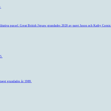
.
alitativa pussel. Great British Jigsaw grundades 2020 av paret Jason och Kathy Cornis
5.
taget grundades år 1989.