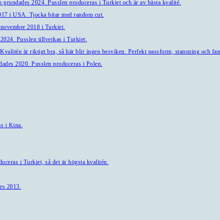
 grundades 2024. Pusslen produceras i Turkiet och är av bästa kvalité.
7 i USA. Tjocka bitar med random cut.
 november 2018 i Turkiet.
024. Pusslen tillverkas i Turkiet.
alitén är riktigt bra, så här blir ingen besviken. Perfekt passform, stansning och fant
ndades 2020. Pusslen produceras i Polen.
s i Kina.
ceras i Turkiet, så det är högsta kvalitén.
es 2013.