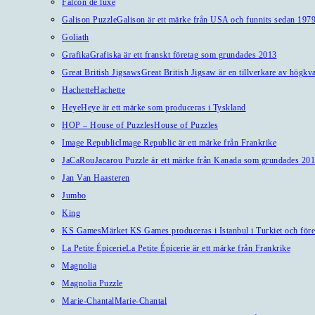
Falcon de luxe
Galison Puzzle
Galison är ett märke från USA och funnits sedan 1979
Goliath
Grafika
Grafiska är ett franskt företag som grundades 2013
Great British Jigsaws
Great British Jigsaw är en tillverkare av högkv
Hachette
Hachette
Heye
Heye är ett märke som produceras i Tyskland
HOP – House of Puzzles
House of Puzzles
Image Republic
Image Republic är ett märke från Frankrike
JaCaRou
Jacarou Puzzle är ett märke från Kanada som grundades 201
Jan Van Haasteren
Jumbo
King
KS Games
Märket KS Games produceras i Istanbul i Turkiet och före
La Petite Épicerie
La Petite Épicerie är ett märke från Frankrike
Magnolia
Magnolia Puzzle
Marie-Chantal
Marie-Chantal