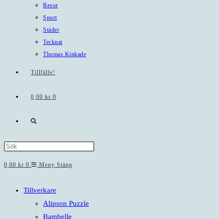
Resor
Sport
Städer
Tecknat
Thomas Kinkade
Tillfälle!
0,00
kr
0
Slå
på/av
Press
Escape
0,00
kr
0
Meny
Stäng
webbplatssökning
to
close
Tillverkare
the
Alipson Puzzle
search
Bambelle