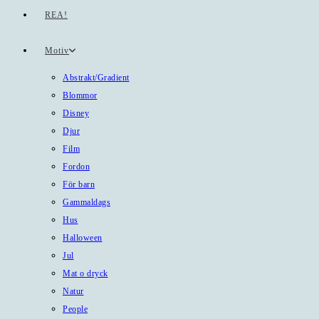
REA!
Motiv
Abstrakt/Gradient
Blommor
Disney
Djur
Film
Fordon
För barn
Gammaldags
Hus
Halloween
Jul
Mat o dryck
Natur
People