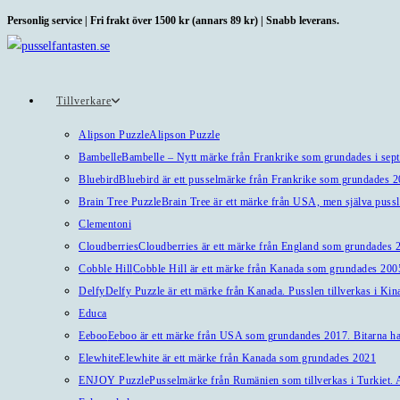
Hoppa
Personlig service | Fri frakt över 1500 kr (annars 89 kr) | Snabb leverans.
till
innehållet
Tillverkare
Alipson Puzzle
Alipson Puzzle
Bambelle
Bambelle – Nytt märke från Frankrike som grundades i sep
Bluebird
Bluebird är ett pusselmärke från Frankrike som grundades 
Brain Tree Puzzle
Brain Tree är ett märke från USA, men själva pussl
Clementoni
Cloudberries
Cloudberries är ett märke från England som grundades 20
Cobble Hill
Cobble Hill är ett märke från Kanada som grundades 2005
Delfy
Delfy Puzzle är ett märke från Kanada. Pusslen tillverkas i Kin
Educa
Eeboo
Eeboo är ett märke från USA som grundandes 2017. Bitarna har 
Elewhite
Elewhite är ett märke från Kanada som grundades 2021
ENJOY Puzzle
Pusselmärke från Rumänien som tillverkas i Turkiet. A