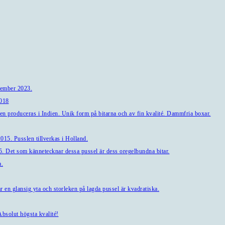
tember 2023.
2018
en produceras i Indien. Unik form på bitarna och av fin kvalité. Dammfria boxar.
15. Pusslen tillverkas i Holland.
. Det som kännetecknar dessa pussel är dess oregelbundna bitar.
a.
en glansig yta och storleken på lagda pussel är kvadratiska.
bsolut högsta kvalité!