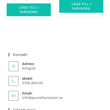
LÄGG TILL I
LÄGG TILL I
VARUKORG
VARUKORG
Kontakt
Adress:
Alingsås
Mobil:
0706-804100
Email:
Opens
info@pusselfantasten.se
in
your
Information