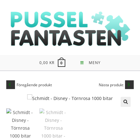
Hoppa
till
innehållet
0,00
KR
MENY
0
Föregående produkt
Nästa produkt
🔍