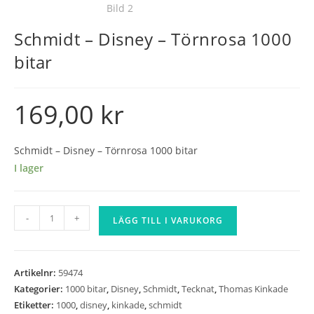
Schmidt – Disney – Törnrosa 1000
bitar
169,00
kr
Schmidt – Disney – Törnrosa 1000 bitar
I lager
Schmidt
-
+
LÄGG TILL I VARUKORG
-
Disney
-
Artikelnr:
59474
Törnrosa
Kategorier:
1000 bitar
,
Disney
,
Schmidt
,
Tecknat
,
Thomas Kinkade
1000
Etiketter:
1000
,
disney
,
kinkade
,
schmidt