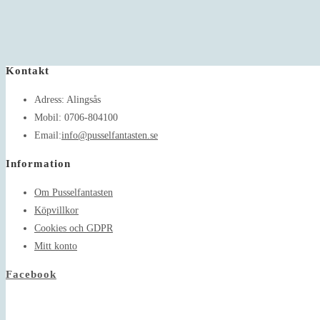
Kontakt
Adress:
Alingsås
Mobil:
0706-804100
Opens
Email:
info@pusselfantasten.se
in
Information
your
application
Om Pusselfantasten
Köpvillkor
Cookies och GDPR
Mitt konto
Facebook