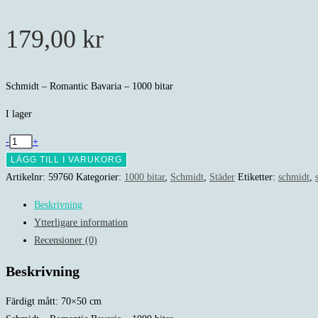
179,00
kr
Schmidt – Romantic Bavaria – 1000 bitar
I lager
Schmidt
-
+
-
LÄGG TILL I VARUKORG
Romantic
Artikelnr:
59760
Kategorier:
1000 bitar
,
Schmidt
,
Städer
Etiketter:
schmidt
,
Bavaria
Beskrivning
-
Ytterligare information
1000
Recensioner (0)
bitar
mängd
Beskrivning
Färdigt mått: 70×50 cm