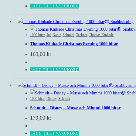
LÄGG TILL I VARUKORG
Snabbvisning
Snabbvi
1000 bitar
,
Jul
,
Natur
,
Schmidt
,
Tecknat
,
Thomas Kinkade
Thomas Kinkade Christmas Evening 1000 bitar
169,00
kr
LÄGG TILL I VARUKORG
Snabbvisnin
Snabb
1000 bitar
,
Disney
,
Schmidt
Schmidt – Disney – Musse och Mimmi 1000 bitar
179,00
kr
LÄGG TILL I VARUKORG