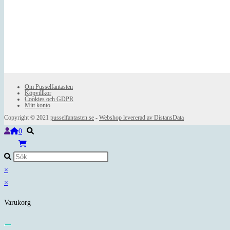
Om Pusselfantasten
Köpvillkor
Cookies och GDPR
Mitt konto
Copyright © 2021
pusselfantasten.se
-
Webshop levererad av DistansData
0
×
×
Varukorg