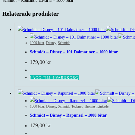
Schmidt – Romantic Bavaria – 1000 bitar
Relaterade produkter
1000 bitar
,
Disney
,
Schmidt
Schmidt – Disney – 101 Dalmatiner – 1000 bitar
179,00
kr
LÄGG TILL I VARUKORG
1000 bitar
,
Disney
,
Schmidt
,
Tecknat
,
Thomas Kinkade
Schmidt – Disney – Rapunzel – 1000 bitar
179,00
kr