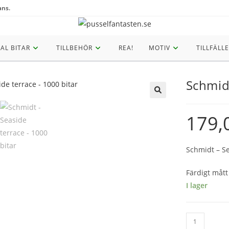
ans.
AL BITAR
TILLBEHÖR
REA!
MOTIV
TILLFÄLLE
Schmidt
🔍
179,
Schmidt – Se
Färdigt mått
I lager
Schmidt