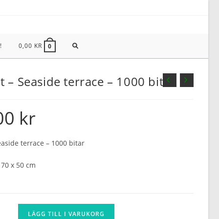
SLÅ
!
0,00
KR
0
PÅ/AV
 – Seaside terrace – 1000 bitar
WEBBPLATSSÖKNING
00
kr
aside terrace – 1000 bitar
 70 x 50 cm
LÄGG TILL I VARUKORG