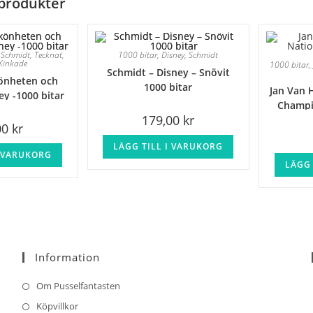
produkter
,
Schmidt
,
Tecknat
,
1000 bitar
,
Disney
,
Schmidt
Kinkade
1000 bitar
Schmidt – Disney – Snövit
önheten och
1000 bitar
Jan Van 
ey -1000 bitar
Champi
179,00
kr
00
kr
LÄGG TILL I VARUKORG
I VARUKORG
LÄGG 
Information
Om Pusselfantasten
Köpvillkor