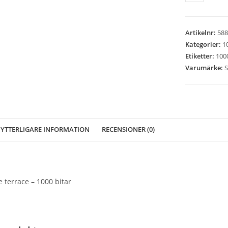
-
Seaside
terrace
Artikelnr:
588
-
Kategorier:
1
1000
Etiketter:
1000
bitar
Varumärke:
S
mängd
YTTERLIGARE INFORMATION
RECENSIONER (0)
 terrace – 1000 bitar