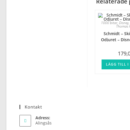
Relaterade 
1000 bitar
,
Disney
Thomas 
Schmidt – Sk
Odjuret – Disn
179,
LÄGG TILL 
Kontakt
Adress:
Alingsås