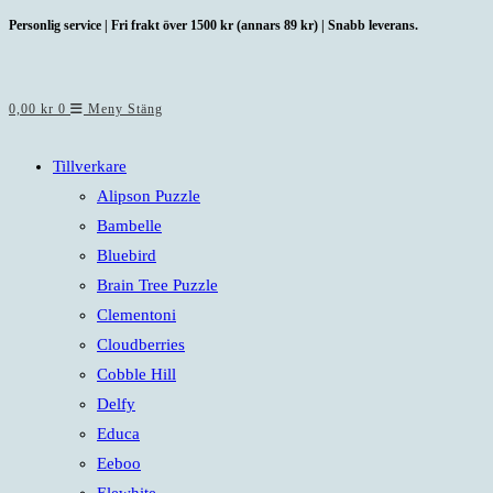
Hoppa
Personlig service | Fri frakt över 1500 kr (annars 89 kr) | Snabb leverans.
till
innehållet
0,00
kr
0
Meny
Stäng
Tillverkare
Alipson Puzzle
Bambelle
Bluebird
Brain Tree Puzzle
Clementoni
Cloudberries
Cobble Hill
Delfy
Educa
Eeboo