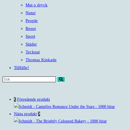
Mat o dryck
Natur
People
Resor
Sport
Städer
Tecknat
Thomas Kinkade
Tillfälle!
Sök
på
denna
Föregående produkt
webbplats
Nästa produkt