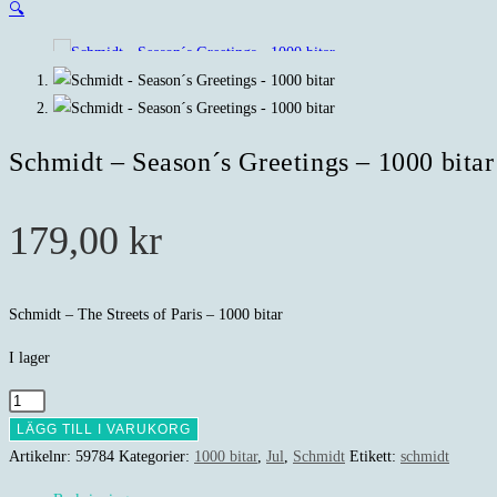
🔍
Schmidt – Season´s Greetings – 1000 bitar
179,00
kr
Schmidt – The Streets of Paris – 1000 bitar
I lager
Schmidt
-
LÄGG TILL I VARUKORG
Season
Artikelnr:
59784
Kategorier:
1000 bitar
,
Jul
,
Schmidt
Etikett:
schmidt
´s