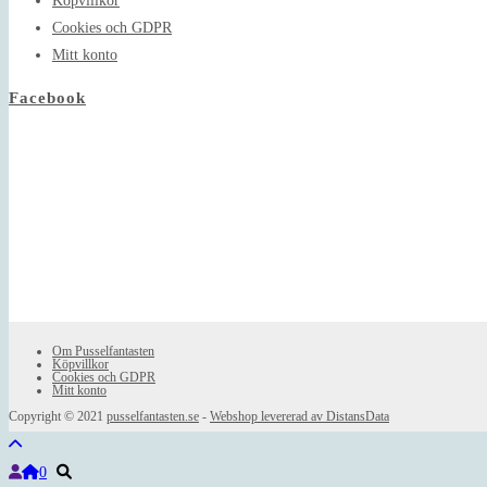
Köpvillkor
Cookies och GDPR
Mitt konto
Facebook
Om Pusselfantasten
Köpvillkor
Cookies och GDPR
Mitt konto
Copyright © 2021
pusselfantasten.se
-
Webshop levererad av DistansData
0