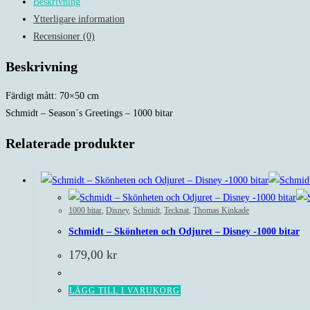
Beskrivning
Greetings
Ytterligare information
-
Recensioner (0)
1000
bitar
Beskrivning
mängd
Färdigt mått: 70×50 cm
Schmidt – Season´s Greetings – 1000 bitar
Relaterade produkter
1000 bitar
,
Disney
,
Schmidt
,
Tecknat
,
Thomas Kinkade
Schmidt – Skönheten och Odjuret – Disney -1000 bitar
179,00
kr
LÄGG TILL I VARUKORG