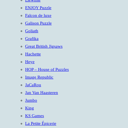
Elewhite
ENJOY Puzzle
Falcon de luxe
Galison Puzzle
Goliath
Grafika
Great British Jigsaws
Hachette
Heye
HOP – House of Puzzles
Image Republic
JaCaRou
Jan Van Haasteren
Jumbo
King
KS Games
La Petite Épicerie