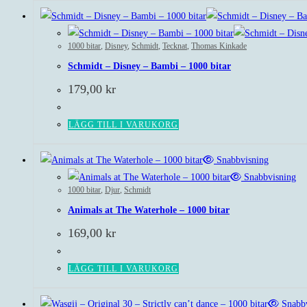
1000 bitar
,
Disney
,
Schmidt
,
Tecknat
,
Thomas Kinkade
Schmidt – Disney – Bambi – 1000 bitar
179,00
kr
LÄGG TILL I VARUKORG
Snabbvisning
Snabbvisning
1000 bitar
,
Djur
,
Schmidt
Animals at The Waterhole – 1000 bitar
169,00
kr
LÄGG TILL I VARUKORG
Snabbv