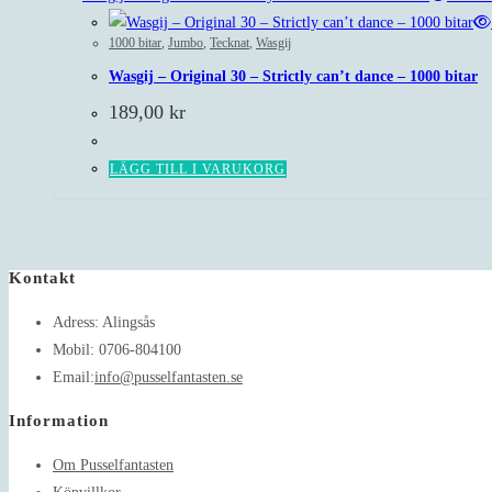
1000 bitar
,
Jumbo
,
Tecknat
,
Wasgij
Wasgij – Original 30 – Strictly can’t dance – 1000 bitar
189,00
kr
LÄGG TILL I VARUKORG
Kontakt
Adress:
Alingsås
Mobil:
0706-804100
Opens
Email:
info@pusselfantasten.se
in
Information
your
application
Om Pusselfantasten