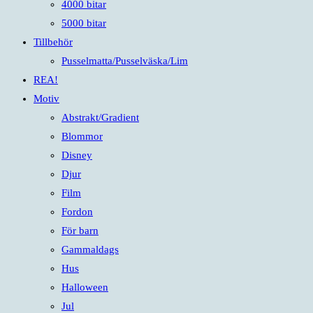
4000 bitar
5000 bitar
Tillbehör
Pusselmatta/Pusselväska/Lim
REA!
Motiv
Abstrakt/Gradient
Blommor
Disney
Djur
Film
Fordon
För barn
Gammaldags
Hus
Halloween
Jul