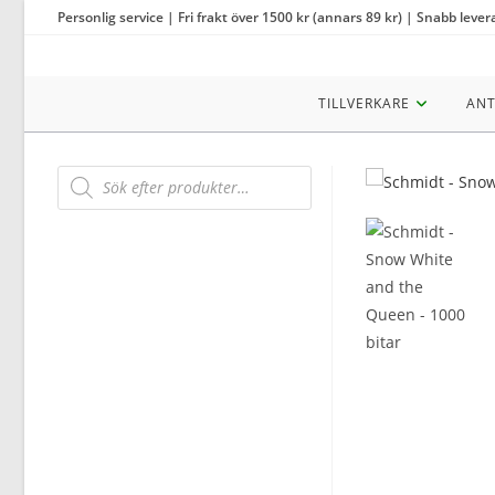
Hoppa
Personlig service | Fri frakt över 1500 kr (annars 89 kr) | Snabb lever
till
innehållet
TILLVERKARE
ANT
Products
search