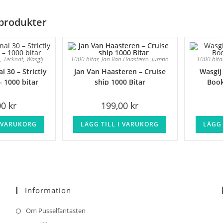
produkter
o
,
Tecknat
,
Wasgij
1000 bitar
,
Jan Van Haasteren
,
Jumbo
1000 bita
l 30 – Strictly
Jan Van Haasteren – Cruise
Wasgij 
– 1000 bitar
ship 1000 Bitar
Book
00
kr
199,00
kr
I VARUKORG
LÄGG TILL I VARUKORG
LÄGG 
Information
Om Pusselfantasten