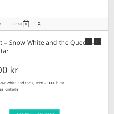
SLÅ
!
0,00
KR
0
PÅ/AV
t – Snow White and the Queen –
tar
WEBBPLATSSÖKNING
00
kr
now White and the Queen – 1000 bitar
as Kinkade