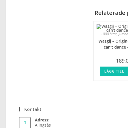
Relaterade 
1000 bitar
,
Jumb
Wasgij – Origina
can’t dance 
189,
LÄGG TILL 
Kontakt
Adress:
Alingsås