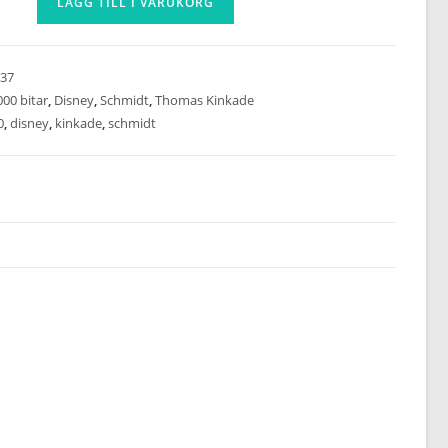
LÄGG TILL I VARUKORG
37
000 bitar
,
Disney
,
Schmidt
,
Thomas Kinkade
0
,
disney
,
kinkade
,
schmidt