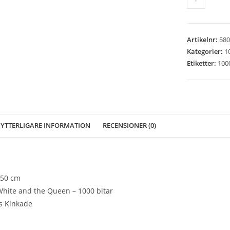
-
Snow
White
Artikelnr:
580
and
Kategorier:
1
the
Etiketter:
100
Queen
-
1000
bitar
mängd
YTTERLIGARE INFORMATION
RECENSIONER (0)
 50 cm
hite and the Queen – 1000 bitar
s Kinkade