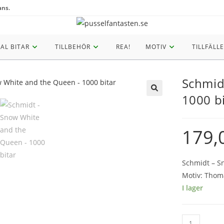
ans.
AL BITAR
TILLBEHÖR
REA!
MOTIV
TILLFÄLLE
Schmid
1000 bi
🔍
179,
Schmidt – S
Motiv: Thom
I lager
Schmidt