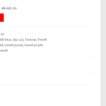
: 48×68 cm
-61
000 bitar
,
Djur
,
Jul
,
Tecknat
,
Trevell
ell
,
trevell pussel
,
trevell puzzle
revell