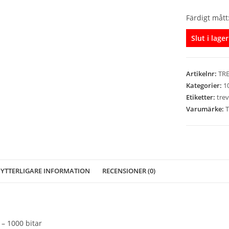
Färdigt mått
Slut i lager
Artikelnr:
TRE
Kategorier:
1
Etiketter:
trev
Varumärke:
T
YTTERLIGARE INFORMATION
RECENSIONER (0)
 – 1000 bitar