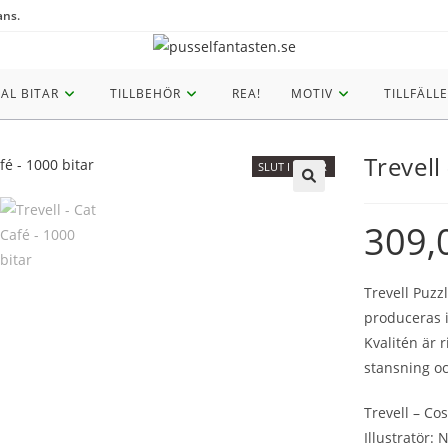
ans.
AL BITAR
TILLBEHÖR
REA!
MOTIV
TILLFÄLLE
Trevell
SLUT I LAGER
309,
Trevell Puzz
produceras i
Kvalitén är r
stansning oc
Trevell – Co
Illustratör: 