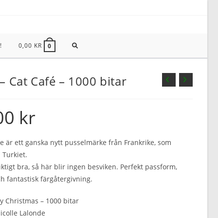
SLÅ
!
0,00
KR
0
PÅ/AV
 – Cat Café – 1000 bitar
WEBBPLATSSÖKNING
00
kr
le är ett ganska nytt pusselmärke från Frankrike, som
 Turkiet.
iktigt bra, så här blir ingen besviken. Perfekt passform,
h fantastisk färgåtergivning.
sy Christmas – 1000 bitar
Nicolle Lalonde