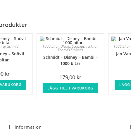
produkter
sney
,
Schmidt
1000 bitar
,
Disney
,
Schmidt
,
Tecknat
,
1000 bitar
Thomas Kinkade
ney – Snövit
Jan Van
Schmidt – Disney – Bambi –
bitar
1000 bitar
00
kr
179,00
kr
I VARUKORG
LÄGG 
LÄGG TILL I VARUKORG
Information