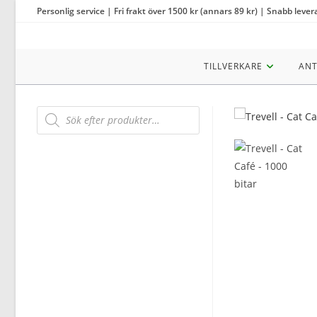
Hoppa
Personlig service | Fri frakt över 1500 kr (annars 89 kr) | Snabb lever
till
innehållet
TILLVERKARE
ANT
Products
search