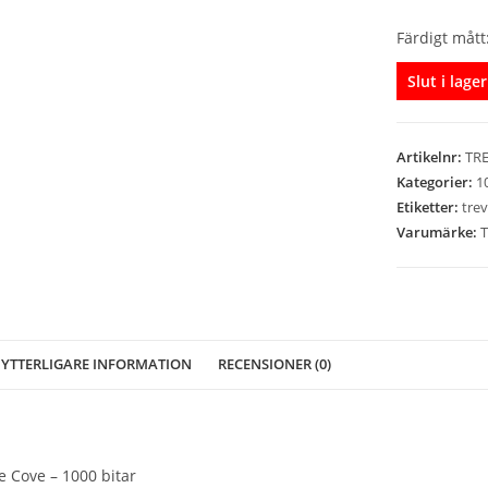
Färdigt mått
Slut i lager
Artikelnr:
TRE
Kategorier:
1
Etiketter:
trev
Varumärke:
T
YTTERLIGARE INFORMATION
RECENSIONER (0)
e Cove – 1000 bitar