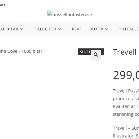
ans.
AL BITAR
TILLBEHÖR
REA!
MOTIV
TILLFÄLLE
Trevell
SLUT I LAGER
🔍
299,
Trevell Puzz
produceras i
Kvalitén är r
stansning oc
Trevell – Su
Illustratör: