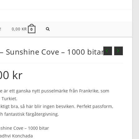
SLÅ
!
0,00
KR
0
PÅ/AV
 – Sunshine Cove – 1000 bitar
WEBBPLATSSÖKNING
00
kr
le är ett ganska nytt pusselmärke från Frankrike, som
 Turkiet.
iktigt bra, så här blir ingen besviken. Perfekt passform,
h fantastisk färgåtergivning.
nshine Cove – 1000 bitar
 Sadhvi Konchada