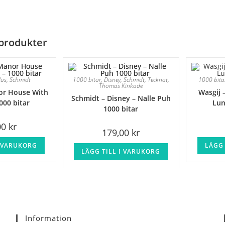
produkter
us
,
Schmidt
1000 bitar
,
Disney
,
Schmidt
,
Tecknat
,
1000 bita
Thomas Kinkade
or House With
Wasgij 
Schmidt – Disney – Nalle Puh
000 bitar
Lun
1000 bitar
00
kr
179,00
kr
I VARUKORG
LÄGG 
LÄGG TILL I VARUKORG
Information