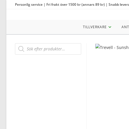
Hoppa
Personlig service | Fri frakt över 1500 kr (annars 89 kr) | Snabb lever
till
innehållet
TILLVERKARE
ANT
Products
search