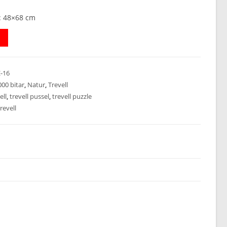
: 48×68 cm
-16
000 bitar
,
Natur
,
Trevell
ell
,
trevell pussel
,
trevell puzzle
revell