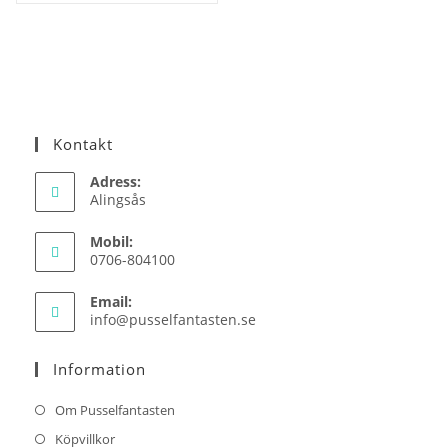
Kontakt
Adress:
Alingsås
Mobil:
0706-804100
Email:
Opens
info@pusselfantasten.se
in
your
Information
application
Om Pusselfantasten
Köpvillkor