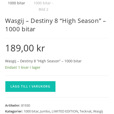
Wasgij – Destiny 8 “High Season” –
1000 bitar
189,00
kr
Wasgij – Destiny 8 “High Season” – 1000 bitar
Endast 1 kvar i lager
Wasgij
LÄGG TILL I VARUKORG
-
Destiny
8
Artikelnr:
81930
"High
Kategorier:
1000 bitar
,
Jumbo
,
LIMITED EDITION
,
Tecknat
,
Wasgij