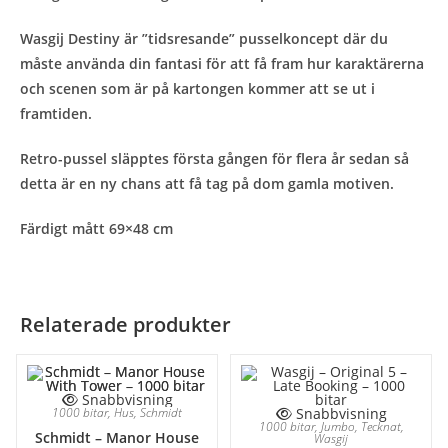
Wasgij Destiny är ”tidsresande” pusselkoncept där du
måste använda din fantasi för att få fram hur karaktärerna
och scenen som är på kartongen kommer att se ut i
framtiden.
Retro-pussel släpptes första gången för flera år sedan så
detta är en ny chans att få tag på dom gamla motiven.
Färdigt mått 69×48 cm
Relaterade produkter
Snabbvisning
1000 bitar
,
Hus
,
Schmidt
Snabbvisning
1000 bitar
,
Jumbo
,
Tecknat
,
Schmidt – Manor House
Wasgij