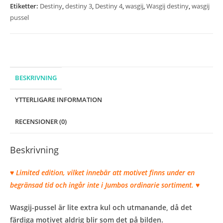
Season"
Etiketter:
Destiny
,
destiny 3
,
Destiny 4
,
wasgij
,
Wasgij destiny
,
wasgij
-
pussel
1000
bitar
mängd
BESKRIVNING
YTTERLIGARE INFORMATION
RECENSIONER (0)
Beskrivning
♥ Limited edition, vilket innebär att motivet finns under en
begränsad tid och ingår inte i Jumbos ordinarie sortiment. ♥
Wasgij-pussel är lite extra kul och utmanande, då det
färdiga motivet aldrig blir som det på bilden.