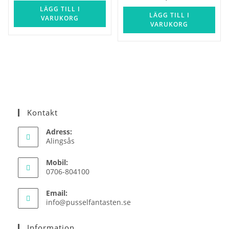
LÄGG TILL I
LÄGG TILL I
VARUKORG
VARUKORG
Kontakt
Adress:
Alingsås
Mobil:
0706-804100
Email:
Opens
info@pusselfantasten.se
in
your
Information