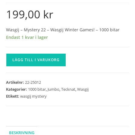
199,00
kr
Wasgij – Mystery 22 – Wasgij Winter Games! – 1000 bitar
Endast 1 kvar i lager
Wasgij
LÄGG TILL I VARUKORG
-
Mystery
22
Artikelnr:
22-25012
-
Kategorier:
1000 bitar
,
Jumbo
,
Tecknat
,
Wasgij
Wasgij
Etikett:
wasgij mystery
Winter
Games!
-
1000
bitar
BESKRIVNING