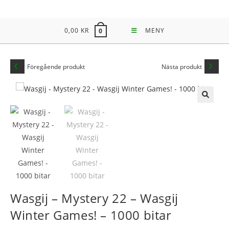
Hoppa
till
0,00
KR
MENY
0
innehållet
Föregående produkt
Nästa produkt
🔍
Wasgij – Mystery 22 – Wasgij
Winter Games! – 1000 bitar