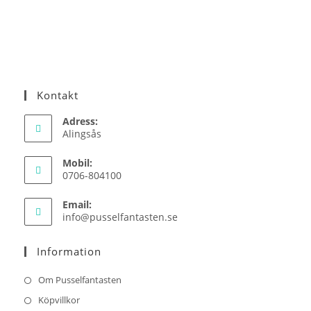
Kontakt
Adress:
Alingsås
Mobil:
0706-804100
Email:
Opens
info@pusselfantasten.se
in
your
Information
application
Om Pusselfantasten
Köpvillkor