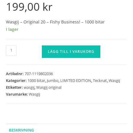
199,00
kr
Wasgij – Original 20 – Fishy Business! – 1000 bitar
I lager
Wasgij
LÄGG TILL I VARUKORG
-
Original
20
Artikelnr:
707-1119802036
-
Kategorier:
1000 bitar
,
Jumbo
,
LIMITED EDITION
,
Tecknat
,
Wasgij
Fishy
Etiketter:
wasgij
,
Wasgij original
Business!
Varumärke:
Wasgij
-
1000
bitar
mängd
BESKRIVNING