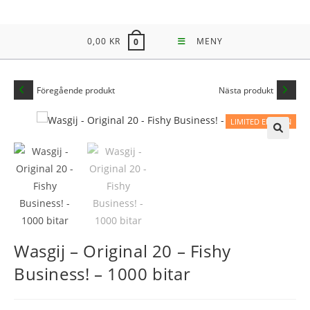
Hoppa
till
0,00
KR
MENY
0
innehållet
Föregående produkt
Nästa produkt
LIMITED EDITION
🔍
Wasgij – Original 20 – Fishy
Business! – 1000 bitar