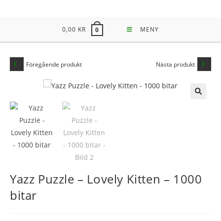
Hoppa
till
0,00
KR
MENY
0
innehållet
Föregående produkt
Nästa produkt
🔍
Yazz Puzzle – Lovely Kitten – 1000
bitar