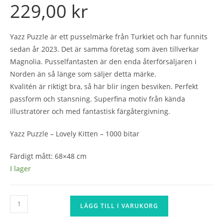
229,00
kr
Yazz Puzzle är ett pusselmärke från Turkiet och har funnits
sedan år 2023. Det är samma företag som även tillverkar
Magnolia. Pusselfantasten är den enda återförsäljaren i
Norden än så länge som säljer detta märke.
Kvalitén är riktigt bra, så här blir ingen besviken. Perfekt
passform och stansning. Superfina motiv från kända
illustratörer och med fantastisk färgåtergivning.
Yazz Puzzle – Lovely Kitten – 1000 bitar
Färdigt mått: 68×48 cm
I lager
Yazz
LÄGG TILL I VARUKORG
Puzzle