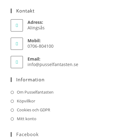
Kontakt
Adress:
Alingsås
Mobil:
0706-804100
Email:
Opens
info@pusselfantasten.se
in
your
Information
application
Om Pusselfantasten
Köpvillkor
Cookies och GDPR
Mitt konto
Facebook