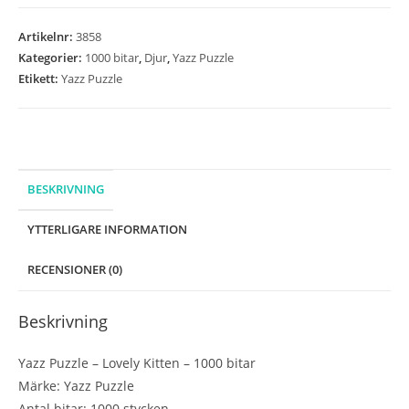
-
Lovely
Artikelnr:
3858
Kitten
Kategorier:
1000 bitar
,
Djur
,
Yazz Puzzle
-
Etikett:
Yazz Puzzle
1000
bitar
mängd
BESKRIVNING
YTTERLIGARE INFORMATION
RECENSIONER (0)
Beskrivning
Yazz Puzzle – Lovely Kitten – 1000 bitar
Märke: Yazz Puzzle
Antal bitar: 1000 stycken