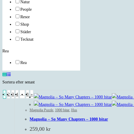
Natur
People
Resor
Shop
Städer
Tecknat
Rea
Rea
Sortera efter senast
1
2
3
4
…
8
»
Magnolia Puzzle
,
1000 bitar
,
Hus
Magnolia – So Many Chapters – 1000 bitar
259,00
kr