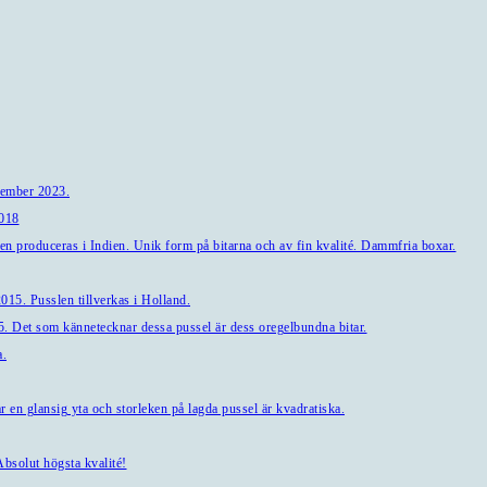
tember 2023.
2018
en produceras i Indien. Unik form på bitarna och av fin kvalité. Dammfria boxar.
15. Pusslen tillverkas i Holland.
. Det som kännetecknar dessa pussel är dess oregelbundna bitar.
a.
en glansig yta och storleken på lagda pussel är kvadratiska.
bsolut högsta kvalité!