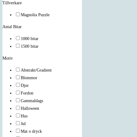
panel.
Tillverkare
Magnolia Puzzle
Antal Bitar
1000 bitar
1500 bitar
Motiv
Abstrakt/Gradient
Blommor
Djur
Fordon
Gammaldags
Halloween
Hus
Jul
Mat o dryck