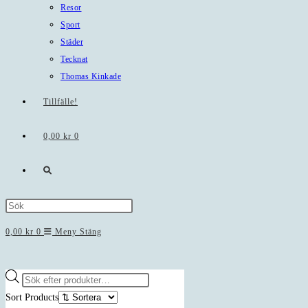
Resor
Sport
Städer
Tecknat
Thomas Kinkade
Tillfälle!
0,00
kr
0
Slå
på/av
Press
Escape
0,00
kr
0
Meny
Stäng
webbplatssökning
to
close
the
Products
search
search
Sort Products