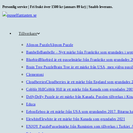
Hoppa
Personlig service | Fri frakt över 1500 kr (annars 89 kr) | Snabb leverans.
till
innehållet
Tillverkare
Alipson Puzzle
Alipson Puzzle
Bambelle
Bambelle – Nytt märke från Frankrike som grundades i sep
Bluebird
Bluebird är ett pusselmärke från Frankrike som grundades 
Brain Tree Puzzle
Brain Tree är ett märke från USA, men själva pussl
Clementoni
Cloudberries
Cloudberries är ett märke från England som grundades 20
Cobble Hill
Cobble Hill är ett märke från Kanada som grundades 2005
Delfy
Delfy Puzzle är ett märke från Kanada. Pusslen tillverkas i Kin
Educa
Eeboo
Eeboo är ett märke från USA som grundandes 2017. Bitarna har 
Elewhite
Elewhite är ett märke från Kanada som grundades 2021
ENJOY Puzzle
Pusselmärke från Rumänien som tillverkas i Turkiet. A