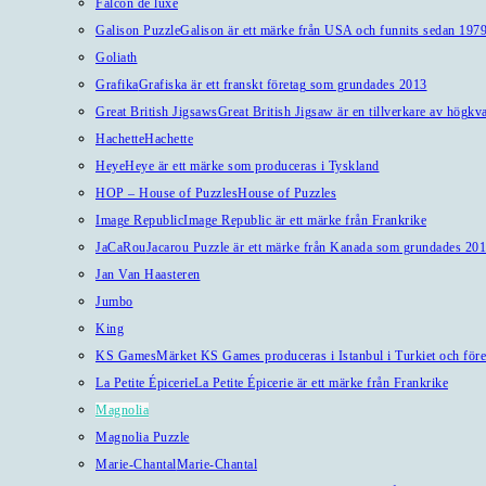
Falcon de luxe
Galison Puzzle
Galison är ett märke från USA och funnits sedan 1979
Goliath
Grafika
Grafiska är ett franskt företag som grundades 2013
Great British Jigsaws
Great British Jigsaw är en tillverkare av högkv
Hachette
Hachette
Heye
Heye är ett märke som produceras i Tyskland
HOP – House of Puzzles
House of Puzzles
Image Republic
Image Republic är ett märke från Frankrike
JaCaRou
Jacarou Puzzle är ett märke från Kanada som grundades 201
Jan Van Haasteren
Jumbo
King
KS Games
Märket KS Games produceras i Istanbul i Turkiet och före
La Petite Épicerie
La Petite Épicerie är ett märke från Frankrike
Magnolia
Magnolia Puzzle
Marie-Chantal
Marie-Chantal