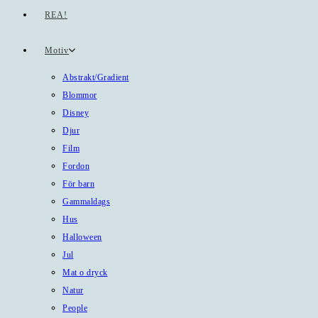
REA!
Motiv
Abstrakt/Gradient
Blommor
Disney
Djur
Film
Fordon
För barn
Gammaldags
Hus
Halloween
Jul
Mat o dryck
Natur
People