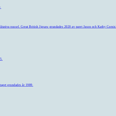
.
alitativa pussel. Great British Jigsaw grundades 2020 av paret Jason och Kathy Cornis
5.
taget grundades år 1989.