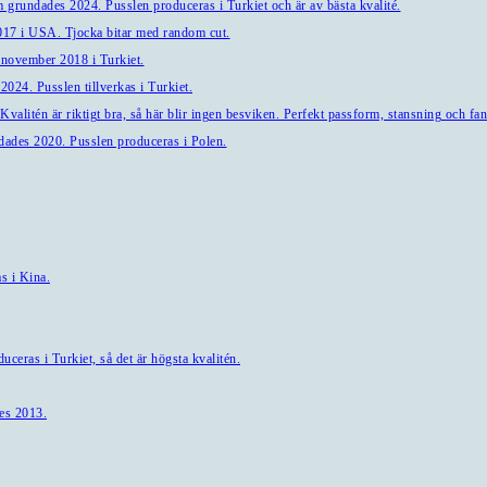
 grundades 2024. Pusslen produceras i Turkiet och är av bästa kvalité.
7 i USA. Tjocka bitar med random cut.
 november 2018 i Turkiet.
024. Pusslen tillverkas i Turkiet.
alitén är riktigt bra, så här blir ingen besviken. Perfekt passform, stansning och fant
ndades 2020. Pusslen produceras i Polen.
s i Kina.
ceras i Turkiet, så det är högsta kvalitén.
es 2013.