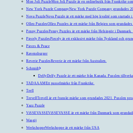
Mon Joli Puzzle
Mon Joli Puzzle är en onlinebutik från Frankrike som
New York Puzzle Company
New York Puzzle Company grundades 201
Nova Puzzle
Nova Puzzle är ett märke med hög kvalité som startade i
Olleo Puzzles
Olleo Puzzles är ett märke från Belgien som grundades 2
Penny Puzzles
Penny Puzzles är ett märke från Helsingör i Danmark. Kv
Piecely Puzzles
Piecely är ett exklusivt märke från Tyskland och gru
Pieces & Peace
Ravensburger
Reverie Puzzles
Reverie är ett märke från Australien.
Schmidt
Delfy
Delfy Puzzle är ett märke från Kanada. Pusslen tillverka
TADAAAM
Ett pusselmärke från Frankrike.
Trefl
Trevell
Trevell är ett franskt märke som grundades 2021. Pusslen produ
Yazz Puzzle
ViSSEVASSE
ViSSEVASSE är ett märke från Danmark som grundad
Wasgij
Werkshoppe
Werkshoppe är ett märke från USA