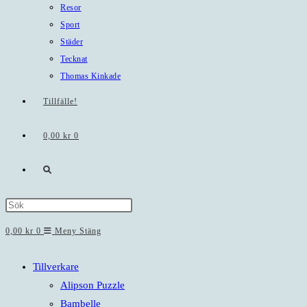
Resor
Sport
Städer
Tecknat
Thomas Kinkade
Tillfälle!
0,00
kr
0
Slå
på/av
Press
Escape
0,00
kr
0
Meny
Stäng
webbplatssökning
to
close
Tillverkare
the
Alipson Puzzle
search
Bambelle