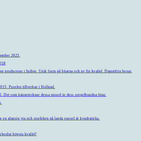
tember 2023.
2018
en produceras i Indien. Unik form på bitarna och av fin kvalité. Dammfria boxar.
15. Pusslen tillverkas i Holland.
. Det som kännetecknar dessa pussel är dess oregelbundna bitar.
a.
en glansig yta och storleken på lagda pussel är kvadratiska.
bsolut högsta kvalité!