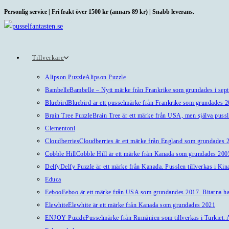
Hoppa
Personlig service | Fri frakt över 1500 kr (annars 89 kr) | Snabb leverans.
till
innehållet
Tillverkare
Alipson Puzzle
Alipson Puzzle
Bambelle
Bambelle – Nytt märke från Frankrike som grundades i sep
Bluebird
Bluebird är ett pusselmärke från Frankrike som grundades 
Brain Tree Puzzle
Brain Tree är ett märke från USA, men själva pussl
Clementoni
Cloudberries
Cloudberries är ett märke från England som grundades 20
Cobble Hill
Cobble Hill är ett märke från Kanada som grundades 2005
Delfy
Delfy Puzzle är ett märke från Kanada. Pusslen tillverkas i Kin
Educa
Eeboo
Eeboo är ett märke från USA som grundandes 2017. Bitarna har 
Elewhite
Elewhite är ett märke från Kanada som grundades 2021
ENJOY Puzzle
Pusselmärke från Rumänien som tillverkas i Turkiet. A