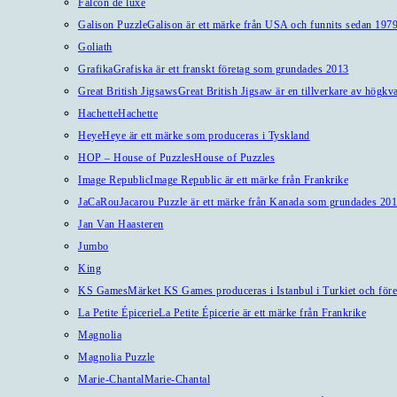
Falcon de luxe
Galison Puzzle
Galison är ett märke från USA och funnits sedan 1979
Goliath
Grafika
Grafiska är ett franskt företag som grundades 2013
Great British Jigsaws
Great British Jigsaw är en tillverkare av högkv
Hachette
Hachette
Heye
Heye är ett märke som produceras i Tyskland
HOP – House of Puzzles
House of Puzzles
Image Republic
Image Republic är ett märke från Frankrike
JaCaRou
Jacarou Puzzle är ett märke från Kanada som grundades 201
Jan Van Haasteren
Jumbo
King
KS Games
Märket KS Games produceras i Istanbul i Turkiet och före
La Petite Épicerie
La Petite Épicerie är ett märke från Frankrike
Magnolia
Magnolia Puzzle
Marie-Chantal
Marie-Chantal