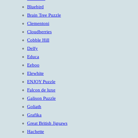
panel.
Bluebird
Brain Tree Puzzle
Clementoni
Cloudberries
Cobble Hill
Delfy
Educa
Eeboo
Elewhite
ENJOY Puzzle
Falcon de luxe
Galison Puzzle
Goliath
Grafika
Great British Jigsaws
Hachette