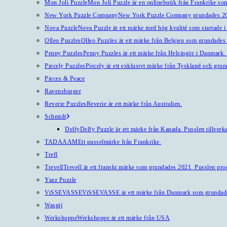
Mon Joli Puzzle
Mon Joli Puzzle är en onlinebutik från Frankrike som
New York Puzzle Company
New York Puzzle Company grundades 201
Nova Puzzle
Nova Puzzle är ett märke med hög kvalité som startade i
Olleo Puzzles
Olleo Puzzles är ett märke från Belgien som grundades 2
Penny Puzzles
Penny Puzzles är ett märke från Helsingör i Danmark. Kv
Piecely Puzzles
Piecely är ett exklusivt märke från Tyskland och gru
Pieces & Peace
Ravensburger
Reverie Puzzles
Reverie är ett märke från Australien.
Schmidt
Delfy
Delfy Puzzle är ett märke från Kanada. Pusslen tillverka
TADAAAM
Ett pusselmärke från Frankrike.
Trefl
Trevell
Trevell är ett franskt märke som grundades 2021. Pusslen produ
Yazz Puzzle
ViSSEVASSE
ViSSEVASSE är ett märke från Danmark som grundad
Wasgij
Werkshoppe
Werkshoppe är ett märke från USA