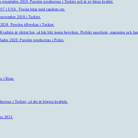
 grundades 2024. Pusslen produceras i Turkiet och är av bästa kvalité.
7 i USA. Tjocka bitar med random cut.
 november 2018 i Turkiet.
024. Pusslen tillverkas i Turkiet.
alitén är riktigt bra, så här blir ingen besviken. Perfekt passform, stansning och fant
ndades 2020. Pusslen produceras i Polen.
s i Kina.
ceras i Turkiet, så det är högsta kvalitén.
es 2013.