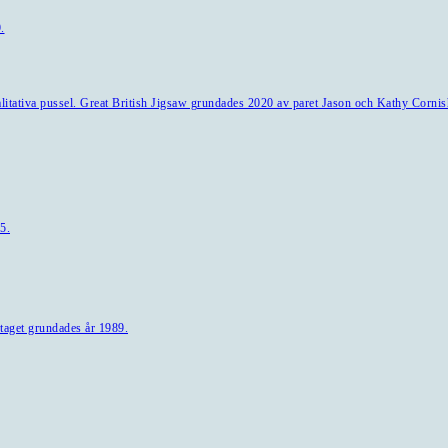
.
alitativa pussel. Great British Jigsaw grundades 2020 av paret Jason och Kathy Cornis
5.
taget grundades år 1989.