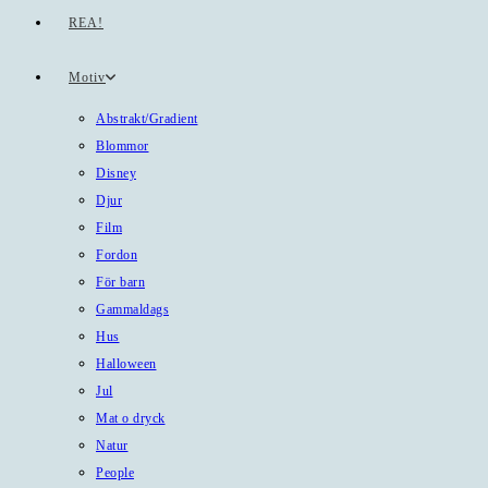
REA!
Motiv
Abstrakt/Gradient
Blommor
Disney
Djur
Film
Fordon
För barn
Gammaldags
Hus
Halloween
Jul
Mat o dryck
Natur
People