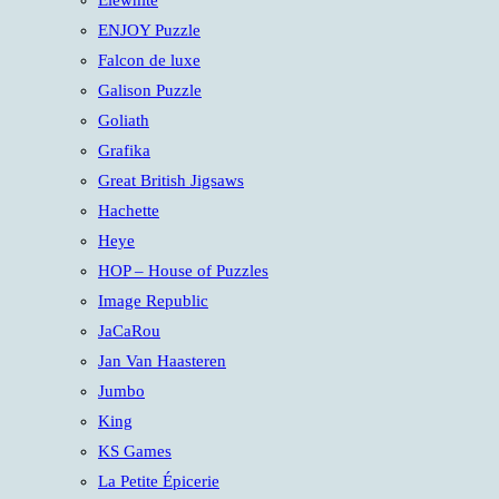
Elewhite
ENJOY Puzzle
Falcon de luxe
Galison Puzzle
Goliath
Grafika
Great British Jigsaws
Hachette
Heye
HOP – House of Puzzles
Image Republic
JaCaRou
Jan Van Haasteren
Jumbo
King
KS Games
La Petite Épicerie