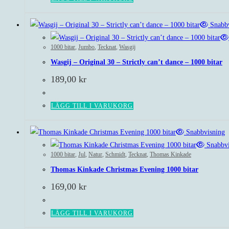
Snabbv
1000 bitar
,
Jumbo
,
Tecknat
,
Wasgij
Wasgij – Original 30 – Strictly can’t dance – 1000 bitar
189,00
kr
LÄGG TILL I VARUKORG
Snabbvisning
Snabbvi
1000 bitar
,
Jul
,
Natur
,
Schmidt
,
Tecknat
,
Thomas Kinkade
Thomas Kinkade Christmas Evening 1000 bitar
169,00
kr
LÄGG TILL I VARUKORG