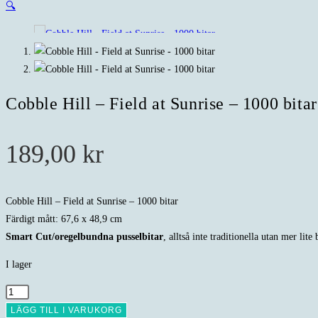
🔍
Cobble Hill – Field at Sunrise – 1000 bitar
189,00
kr
Cobble Hill – Field at Sunrise – 1000 bitar
Färdigt mått: 67,6 x 48,9 cm
Smart Cut/oregelbundna pusselbitar
, alltså inte traditionella utan mer lite
I lager
Cobble
Hill
LÄGG TILL I VARUKORG