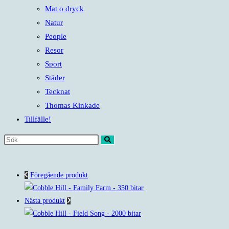
Mat o dryck
Natur
People
Resor
Sport
Städer
Tecknat
Thomas Kinkade
Tillfälle!
Sök
på
denna
Föregående produkt
webbplats
Nästa produkt