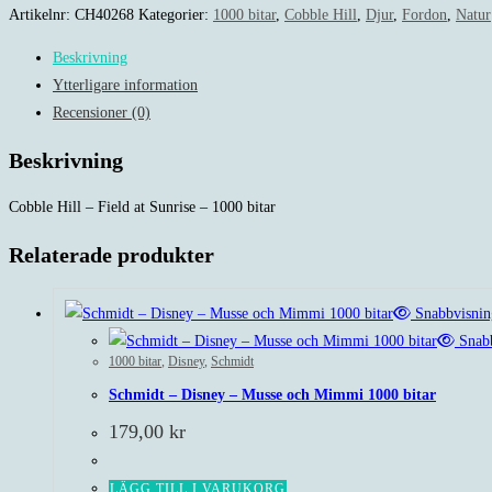
-
Artikelnr:
CH40268
Kategorier:
1000 bitar
,
Cobble Hill
,
Djur
,
Fordon
,
Natur
Field
Beskrivning
at
Ytterligare information
Sunrise
Recensioner (0)
-
1000
Beskrivning
bitar
mängd
Cobble Hill – Field at Sunrise – 1000 bitar
Relaterade produkter
Snabbvisnin
Snabb
1000 bitar
,
Disney
,
Schmidt
Schmidt – Disney – Musse och Mimmi 1000 bitar
179,00
kr
LÄGG TILL I VARUKORG