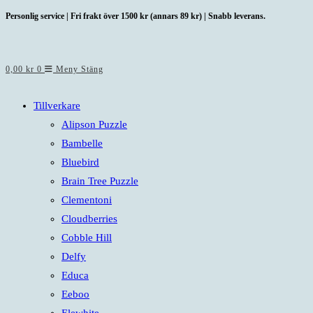
Hoppa
Personlig service | Fri frakt över 1500 kr (annars 89 kr) | Snabb leverans.
till
innehållet
0,00
kr
0
Meny
Stäng
Tillverkare
Alipson Puzzle
Bambelle
Bluebird
Brain Tree Puzzle
Clementoni
Cloudberries
Cobble Hill
Delfy
Educa
Eeboo