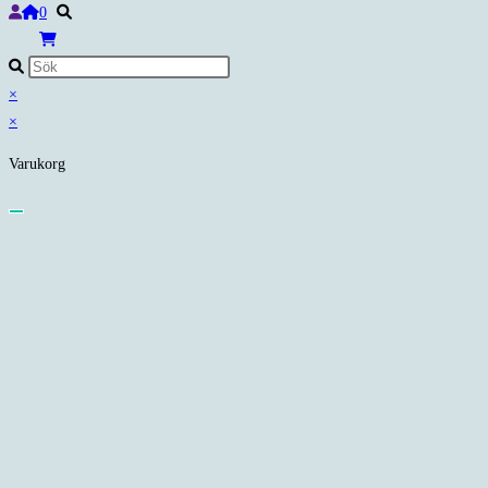
0
×
×
Varukorg