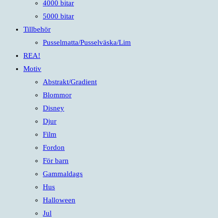
4000 bitar
5000 bitar
Tillbehör
Pusselmatta/Pusselväska/Lim
REA!
Motiv
Abstrakt/Gradient
Blommor
Disney
Djur
Film
Fordon
För barn
Gammaldags
Hus
Halloween
Jul