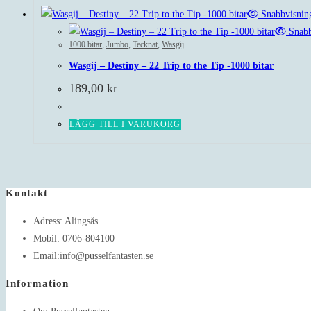
Snabbvisnin
Snabb
1000 bitar
,
Jumbo
,
Tecknat
,
Wasgij
Wasgij – Destiny – 22 Trip to the Tip -1000 bitar
189,00
kr
LÄGG TILL I VARUKORG
Kontakt
Adress:
Alingsås
Mobil:
0706-804100
Opens
Email:
info@pusselfantasten.se
in
Information
your
application