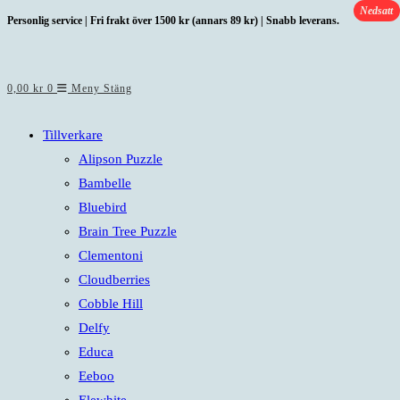
Nedsatt
Hoppa
Personlig service | Fri frakt över 1500 kr (annars 89 kr) | Snabb leverans.
till
innehållet
0,00
kr
0
Meny
Stäng
Tillverkare
Alipson Puzzle
Bambelle
Bluebird
Brain Tree Puzzle
Clementoni
Cloudberries
Cobble Hill
Delfy
Educa
Eeboo