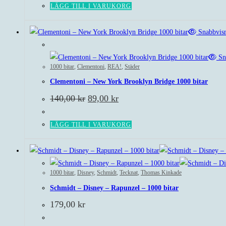
LÄGG TILL I VARUKORG
Snabbvis
Rea!
Sn
1000 bitar
,
Clementoni
,
REA!
,
Städer
Clementoni – New York Brooklyn Bridge 1000 bitar
Det
Det
140,00
kr
89,00
kr
ursprungliga
nuvarande
priset
priset
var:
är:
LÄGG TILL I VARUKORG
140,00 kr.
89,00 kr.
1000 bitar
,
Disney
,
Schmidt
,
Tecknat
,
Thomas Kinkade
Schmidt – Disney – Rapunzel – 1000 bitar
179,00
kr