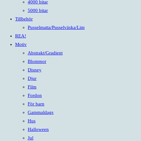
4000 bitar
5000 bitar
Tillbehör
Pusselmatta/Pusselväska/Lim
REA!
Motiv
Abstrakt/Gradient
Blommor
Disney
Djur
Film
Fordon
För barn
Gammaldags
Hus
Halloween
Jul