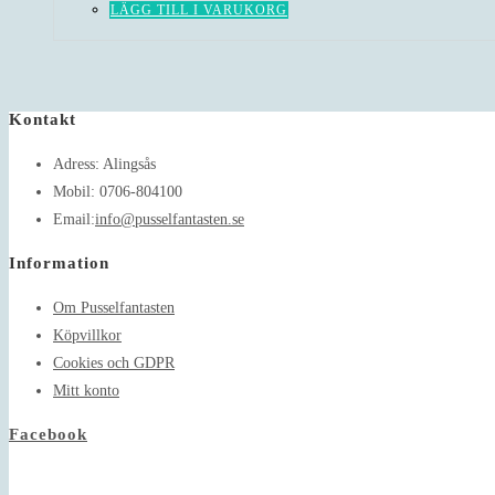
LÄGG TILL I VARUKORG
Kontakt
Adress:
Alingsås
Mobil:
0706-804100
Opens
Email:
info@pusselfantasten.se
in
Information
your
application
Om Pusselfantasten
Köpvillkor
Cookies och GDPR
Mitt konto
Facebook