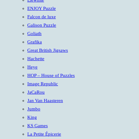
Elewhite
ENJOY Puzzle
Falcon de luxe
Galison Puzzle
Goliath
Grafika
Great British Jigsaws
Hachette
Heye
HOP – House of Puzzles
Image Republic
JaCaRou
Jan Van Haasteren
Jumbo
King
KS Games
La Petite Épicerie