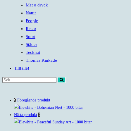
Mat o dryck
Natur
People
Resor
Sport
Städer
Tecknat
Thomas Kinkade
Tillfälle!
Sök
på
denna
Föregående produkt
webbplats
Nästa produkt