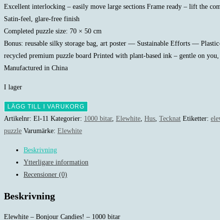
Excellent interlocking – easily move large sections Frame ready – lift the co
Satin-feel, glare-free finish
Completed puzzle size: 70 × 50 cm
Bonus: reusable silky storage bag, art poster — Sustainable Efforts — Plasti
recycled premium puzzle board Printed with plant-based ink – gentle on you,
Manufactured in China
I lager
Elewhite
LÄGG TILL I VARUKORG
-
Artikelnr:
El-11
Kategorier:
1000 bitar
,
Elewhite
,
Hus
,
Tecknat
Etiketter:
ele
Bonjour
puzzle
Varumärke:
Elewhite
Candies!
Beskrivning
-
Ytterligare information
1000
Recensioner (0)
bitar
mängd
Beskrivning
Elewhite – Bonjour Candies! – 1000 bitar