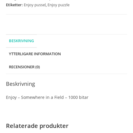
Field
Etiketter:
Enjoy pussel
,
Enjoy puzzle
-
1000
bitar
mängd
BESKRIVNING
YTTERLIGARE INFORMATION
RECENSIONER (0)
Beskrivning
Enjoy – Somewhere in a Field – 1000 bitar
Relaterade produkter