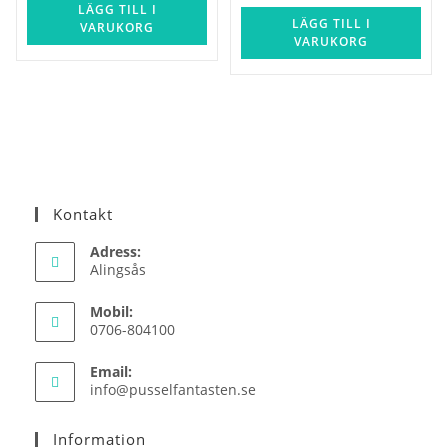
LÄGG TILL I
LÄGG TILL I
VARUKORG
VARUKORG
Kontakt
Adress:
Alingsås
Mobil:
0706-804100
Email:
Opens
info@pusselfantasten.se
in
your
Information
application