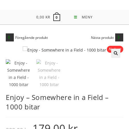
Hoppa
till
0,00
KR
MENY
0
innehållet
Föregående produkt
Nästa produkt
Nedsatt
REA!
🔍
Enjoy – Somewhere in a Field –
1000 bitar
179,00
kr
Det
Det
ursprungliga
nuvarande