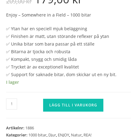
209,00
kr
priset
priset
var:
är:
209,00 kr.
179,00 kr.
Enjoy – Somewhere in a Field – 1000 bitar
✅ Ytan har en speciell mjuk beläggning
✅ Finishen är matt, utan störande reflexer på ytan
✅ Unika bitar som bara passar på ett ställe
✅ Bitarna är tjocka och robusta
✅ Kompakt, snygg och smidig låda
✅ Trycket är av exceptionell kvalitet
✅ Support för saknade bitar, dom skickar ut en ny bit.
I lager
Enjoy
LÄGG TILL I VARUKORG
-
Somewhere
in
Artikelnr:
1886
a
Kategorier:
1000 bitar
,
Djur
,
ENJOY
,
Natur
,
REA!