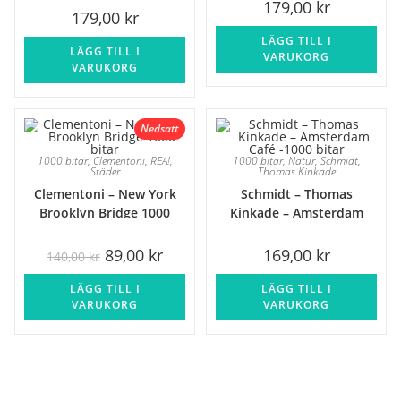
179,00
kr
179,00
kr
LÄGG TILL I
LÄGG TILL I
VARUKORG
VARUKORG
Nedsatt
1000 bitar
,
Clementoni
,
REA!
,
1000 bitar
,
Natur
,
Schmidt
,
Städer
Thomas Kinkade
Clementoni – New York
Schmidt – Thomas
REA!
Brooklyn Bridge 1000
Kinkade – Amsterdam
bitar
Café -1000 bitar
Det
Det
89,00
kr
169,00
kr
140,00
kr
ursprungliga
nuvarande
priset
priset
LÄGG TILL I
var:
är:
LÄGG TILL I
140,00 kr.
89,00 kr.
VARUKORG
VARUKORG