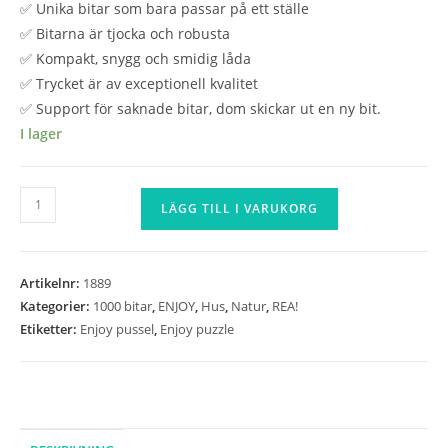
✅ Unika bitar som bara passar på ett ställe
✅ Bitarna är tjocka och robusta
✅ Kompakt, snygg och smidig låda
✅ Trycket är av exceptionell kvalitet
✅ Support för saknade bitar, dom skickar ut en ny bit.
I lager
Enjoy
LÄGG TILL I VARUKORG
-
Summer
Morning
Artikelnr:
1889
-
Kategorier:
1000 bitar
,
ENJOY
,
Hus
,
Natur
,
REA!
1000
Etiketter:
Enjoy pussel
,
Enjoy puzzle
bitar
mängd