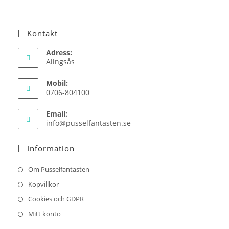
Kontakt
Adress:
Alingsås
Mobil:
0706-804100
Email:
Opens
info@pusselfantasten.se
in
your
Information
application
Om Pusselfantasten
Köpvillkor
Cookies och GDPR
Mitt konto