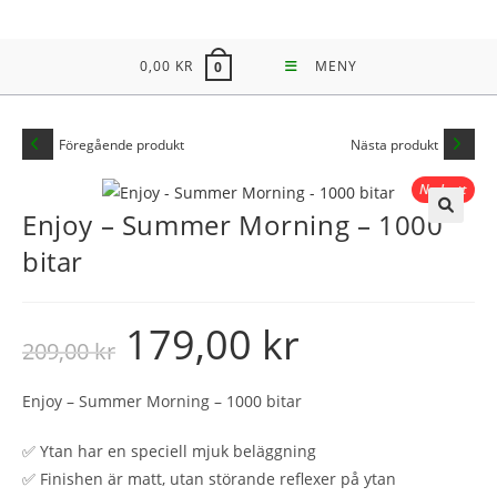
Hoppa
till
0,00
KR
MENY
0
innehållet
Föregående produkt
Nästa produkt
Nedsatt
Enjoy – Summer Morning – 1000
REA!
🔍
bitar
179,00
kr
Det
Det
209,00
kr
ursprungliga
nuvarande
priset
priset
var:
är:
209,00 kr.
179,00 kr.
Enjoy – Summer Morning – 1000 bitar
✅ Ytan har en speciell mjuk beläggning
✅ Finishen är matt, utan störande reflexer på ytan