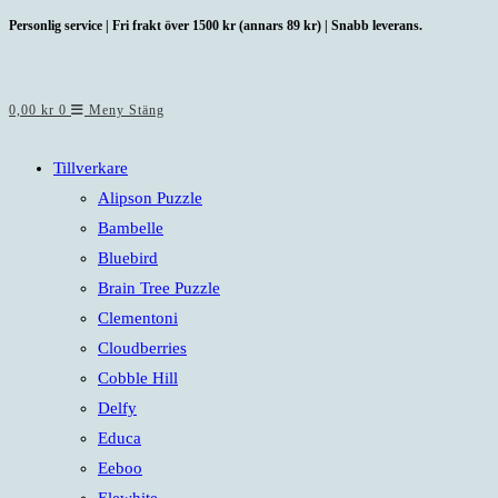
Hoppa
Personlig service | Fri frakt över 1500 kr (annars 89 kr) | Snabb leverans.
till
innehållet
0,00
kr
0
Meny
Stäng
Tillverkare
Alipson Puzzle
Bambelle
Bluebird
Brain Tree Puzzle
Clementoni
Cloudberries
Cobble Hill
Delfy
Educa
Eeboo