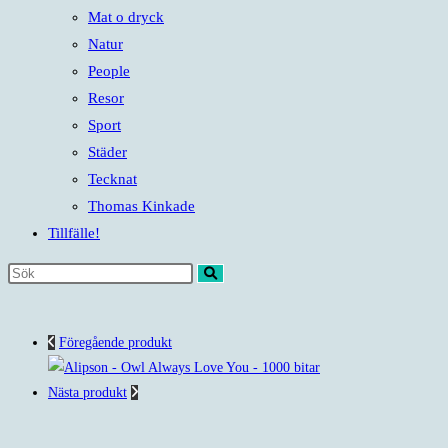
Mat o dryck
Natur
People
Resor
Sport
Städer
Tecknat
Thomas Kinkade
Tillfälle!
Sök
på
denna
Föregående produkt
webbplats
Nästa produkt