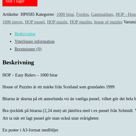
Slut i lager
Artikelnr:
HP0585
Kategorier:
1000 bitar
,
Fordon
,
Gammaldags
,
HOP - Hous
1000 pieces
,
HOP pussel
,
HOP puzzle
,
HOP puzzles
,
house of puzzles
Varum
Beskrivning
Ytterligare information
Recensioner (0)
Beskrivning
HOP – Easy Riders – 1000 bitar
House of Puzzles är ett märke från Scotland som grundades 1999.
Bitarna är skurna på ett annorlunda vis än vanliga pussel, vilket gör det hela b
Bra tjocklek på bitarna (2,24 mm) att jämföra med t.ex pussel från Schmidt. Y
Att ta isär ett lagt pussel gör man också utan svårigheter.
En poster i A3-format medföljer.