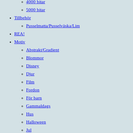
4000 bitar
5000 bitar
Tillbehör
Pusselmatta/Pusselväska/Lim
REA!
Motiv
Abstrakt/Gradient
Blommor
Disney
Djur
Film
Fordon
För barn
Gammaldags
Hus
Halloween
Jul