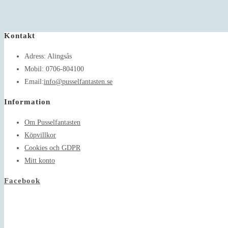
Kontakt
Adress:
Alingsås
Mobil:
0706-804100
Opens
Email:
info@pusselfantasten.se
in
Information
your
application
Om Pusselfantasten
Köpvillkor
Cookies och GDPR
Mitt konto
Facebook