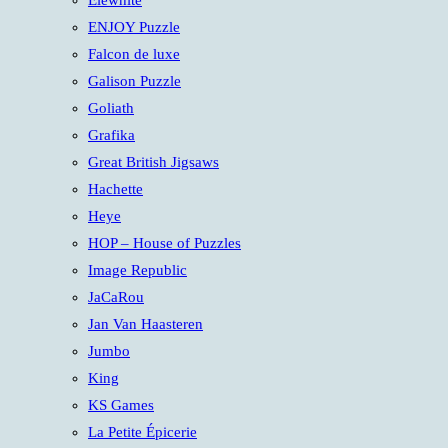
Elewhite
ENJOY Puzzle
Falcon de luxe
Galison Puzzle
Goliath
Grafika
Great British Jigsaws
Hachette
Heye
HOP – House of Puzzles
Image Republic
JaCaRou
Jan Van Haasteren
Jumbo
King
KS Games
La Petite Épicerie