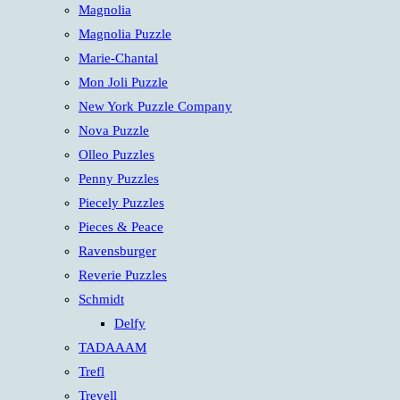
Magnolia
Magnolia Puzzle
Marie-Chantal
Mon Joli Puzzle
New York Puzzle Company
Nova Puzzle
Olleo Puzzles
Penny Puzzles
Piecely Puzzles
Pieces & Peace
Ravensburger
Reverie Puzzles
Schmidt
Delfy
TADAAAM
Trefl
Trevell