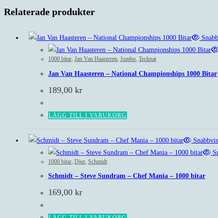
Relaterade produkter
Snabb
1000 bitar
,
Jan Van Haasteren
,
Jumbo
,
Tecknat
Jan Van Haasteren – National Championships 1000 Bitar
189,00
kr
LÄGG TILL I VARUKORG
Snabbvis
Sn
1000 bitar
,
Djur
,
Schmidt
Schmidt – Steve Sundram – Chef Mania – 1000 bitar
169,00
kr
LÄGG TILL I VARUKORG