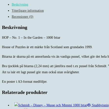
-
Beskrivning
In
Ytterligare information
the
Recensioner (0)
Garden
-
Beskrivning
1000
bitar
HOP – No. 1 – In the Garden – 1000 bitar
mängd
House of Puzzles är ett märke från Scotland som grundades 1999.
Bitarna är skurna på ett annorlunda vis än vanliga pussel, vilket gör det hela b
Bra tjocklek på bitarna (2,24 mm) att jämföra med t.ex pussel från Schmidt. Y
Att ta isär ett lagt pussel gör man också utan svårigheter.
En poster i A3-format medföljer.
Relaterade produkter
Snabbvisnin