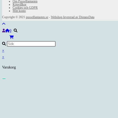
Om Pusselfantasten
Köpvillkor
Cookies och GDPR
Mitt konto
Copyright © 2021
pusselfantasten.se
-
Webshop levererad av DistansData
0
×
×
Varukorg