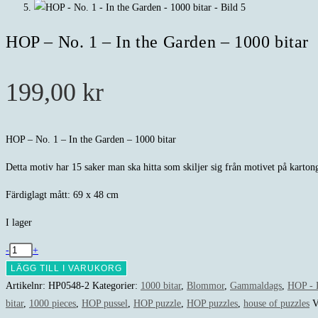
HOP – No. 1 – In the Garden – 1000 bitar
199,00
kr
HOP – No. 1 – In the Garden – 1000 bitar
Detta motiv har 15 saker man ska hitta som skiljer sig från motivet på kartong
Färdiglagt mått: 69 x 48 cm
I lager
HOP
-
+
-
LÄGG TILL I VARUKORG
No.
Artikelnr:
HP0548-2
Kategorier:
1000 bitar
,
Blommor
,
Gammaldags
,
HOP - 
1
bitar
,
1000 pieces
,
HOP pussel
,
HOP puzzle
,
HOP puzzles
,
house of puzzles
V