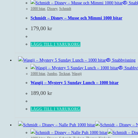
Snabb
1000 bitar
,
Disney
,
Schmidt
Schmidt – Disney – Musse och Mimmi 1000 bitar
179,00
kr
LÄGG TILL I VARUKORG
Snabbvisning
Snabbvi
1000 bitar
,
Jumbo
,
Tecknat
,
Wasgij
Wasgij – Mystery 5 Sunday Lunch – 1000 bitar
189,00
kr
LÄGG TILL I VARUKORG