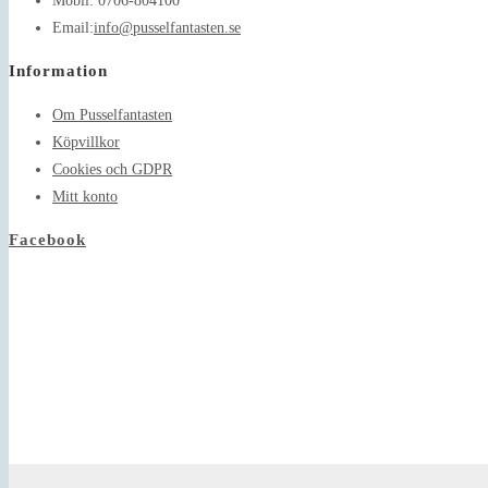
Mobil:
0706-804100
Opens
Email:
info@pusselfantasten.se
in
Information
your
application
Om Pusselfantasten
Köpvillkor
Cookies och GDPR
Mitt konto
Facebook