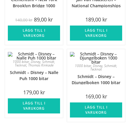
REA!
Brooklyn Bridge 1000
National Championships
bitar
1000 Bitar
Det
Det
89,00
kr
189,00
kr
140,00
kr
ursprungliga
nuvarande
priset
priset
LÄGG TILL I
var:
är:
LÄGG TILL I
140,00 kr.
89,00 kr.
VARUKORG
VARUKORG
1000 bitar
,
Disney
,
Schmidt
,
Tecknat
,
Thomas Kinkade
1000 bitar
,
Disney
,
Schmidt
,
Tecknat
Schmidt – Disney – Nalle
Schmidt – Disney –
Puh 1000 bitar
Djungelboken 1000 bitar
179,00
kr
169,00
kr
LÄGG TILL I
LÄGG TILL I
VARUKORG
VARUKORG