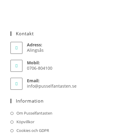
Kontakt
Adress:
Alingsås
Mobil:
0706-804100
Email:
Opens
info@pusselfantasten.se
in
your
Information
application
Om Pusselfantasten
Köpvillkor
Cookies och GDPR