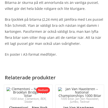
Bitarna är skurna på ett annorlunda vis än vanliga pussel,
vilket gör det hela både roligare och lite klurigare.
Bra tjocklek på bitarna (2,24 mm) att jämföra med t.ex pussel
från Schmidt. Ytan är väldigt bra och nästan inget damm i
kartongen. Passformen är också väldigt bra, man kan lyfta
flera bitar som sitter ihop utan att de ramlar isär. Att ta isär
ett lagt pussel gör man också utan svårigheter.
En poster i A3-format medföljer.
Relaterade produkter
Nedsatt
1000 bitar
,
Clementoni
,
REA!
,
1000 bitar
,
Jan Van Haasteren
,
Städer
Jumbo
,
Tecknat
Clementoni – New York
Jan Van Haasteren –