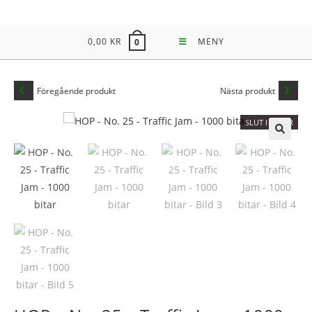
Hoppa
till
0,00
KR
MENY
0
innehållet
Föregående produkt
Nästa produkt
SLUT I LAGER
🔍