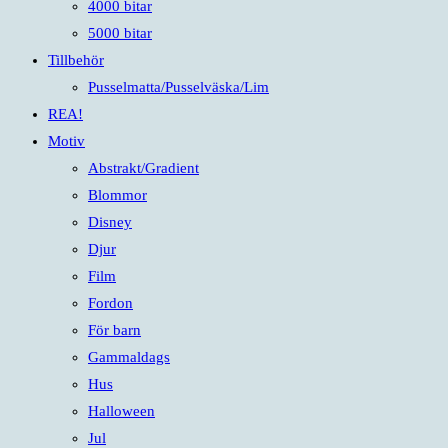
4000 bitar
5000 bitar
Tillbehör
Pusselmatta/Pusselväska/Lim
REA!
Motiv
Abstrakt/Gradient
Blommor
Disney
Djur
Film
Fordon
För barn
Gammaldags
Hus
Halloween
Jul