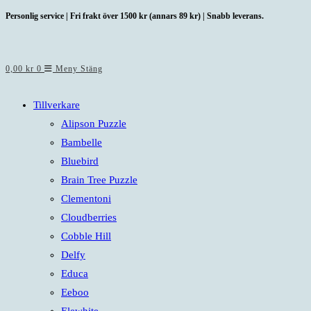
Hoppa
Personlig service | Fri frakt över 1500 kr (annars 89 kr) | Snabb leverans.
till
innehållet
0,00
kr
0
Meny
Stäng
Tillverkare
Alipson Puzzle
Bambelle
Bluebird
Brain Tree Puzzle
Clementoni
Cloudberries
Cobble Hill
Delfy
Educa
Eeboo