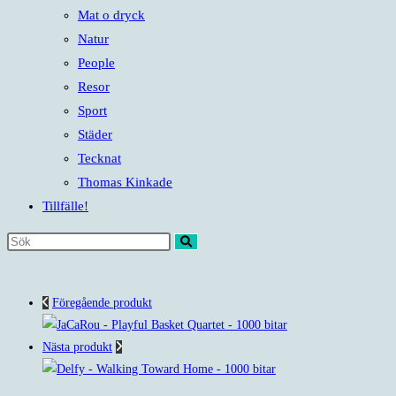
Mat o dryck
Natur
People
Resor
Sport
Städer
Tecknat
Thomas Kinkade
Tillfälle!
Sök
på
denna
Föregående produkt
webbplats
Nästa produkt