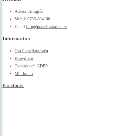
Adress:
Alingsås
Mobil:
0706-804100
Opens
Email:
info@pusselfantasten.se
in
Information
your
application
Om Pusselfantasten
Köpvillkor
Cookies och GDPR
Mitt konto
Facebook