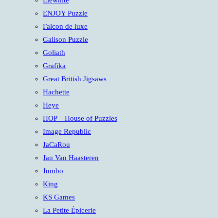
Elewhite
ENJOY Puzzle
Falcon de luxe
Galison Puzzle
Goliath
Grafika
Great British Jigsaws
Hachette
Heye
HOP – House of Puzzles
Image Republic
JaCaRou
Jan Van Haasteren
Jumbo
King
KS Games
La Petite Épicerie