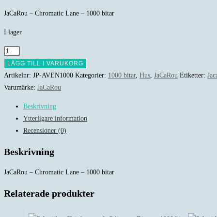
JaCaRou – Chromatic Lane – 1000 bitar
I lager
JaCaRou
-
LÄGG TILL I VARUKORG
Chromatic
Artikelnr:
JP-AVEN1000
Kategorier:
1000 bitar
,
Hus
,
JaCaRou
Etiketter:
Jac
Lane
Varumärke:
JaCaRou
-
Beskrivning
1000
Ytterligare information
bitar
Recensioner (0)
mängd
Beskrivning
JaCaRou – Chromatic Lane – 1000 bitar
Relaterade produkter