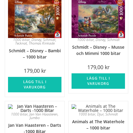
1000 bitar
,
Disney
,
Schmidt
,
1000 bitar
,
Disney
,
Schmidt
Tecknat
,
Thomas Kinkade
Schmidt – Disney – Musse
Schmidt – Disney – Bambi
och Mimmi 1000 bitar
– 1000 bitar
179,00
kr
179,00
kr
LÄGG TILL I
LÄGG TILL I
VARUKORG
VARUKORG
1000 bitar
,
Jan Van Haasteren
,
1000 bitar
,
Djur
,
Schmidt
Jumbo
Animals at The Waterhole
Jan Van Haasteren – Darts
– 1000 bitar
-1000 Bitar