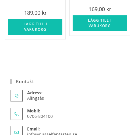
169,00
kr
189,00
kr
LÄGG TILL I
LÄGG TILL I
VARUKORG
VARUKORG
Kontakt
Adress:
Alingsås
Mobil:
0706-804100
Email:
Opens
info@pusselfantasten.se