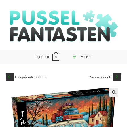
Hoppa
till
innehållet
0,00
KR
MENY
0
Föregående produkt
Nästa produkt