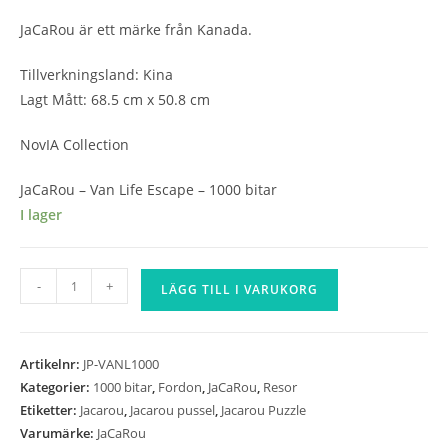
JaCaRou är ett märke från Kanada.
Tillverkningsland: Kina
Lagt Mått: 68.5 cm x 50.8 cm
NovIA Collection
JaCaRou – Van Life Escape – 1000 bitar
I lager
JaCaRou
-
+
LÄGG TILL I VARUKORG
-
Van
Life
Artikelnr:
JP-VANL1000
Escape
Kategorier:
1000 bitar
,
Fordon
,
JaCaRou
,
Resor
-
Etiketter:
Jacarou
,
Jacarou pussel
,
Jacarou Puzzle
1000
Varumärke:
JaCaRou