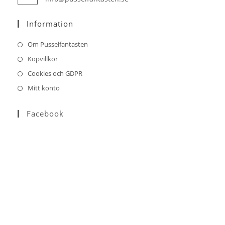
in
your
Information
application
Om Pusselfantasten
Köpvillkor
Cookies och GDPR
Mitt konto
Facebook