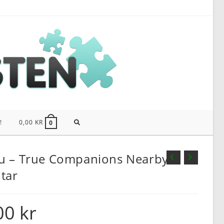
SLÅ
!
0,00
KR
0
PÅ/AV
u – True Companions Nearby –
tar
WEBBPLATSSÖKNING
00
kr