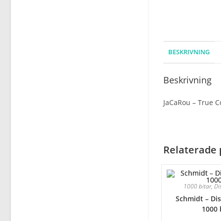
BESKRIVNING
Beskrivning
JaCaRou – True C
Relaterade 
1000 bitar
,
Di
Schmidt – Dis
1000 