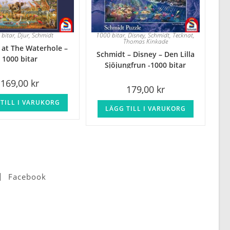
 bitar
,
Djur
,
Schmidt
1000 bitar
,
Disney
,
Schmidt
,
Tecknat
,
Thomas Kinkade
 at The Waterhole –
Schmidt – Disney – Den Lilla
1000 bitar
Sjöjungfrun -1000 bitar
169,00
kr
179,00
kr
TILL I VARUKORG
LÄGG TILL I VARUKORG
Facebook