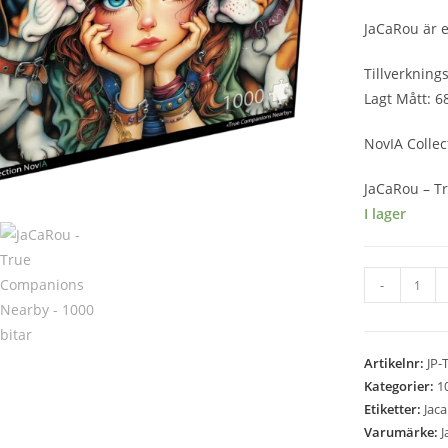
JaCaRou är e
Tillverkning
Lagt Mått: 6
NovIA Collec
JaCaRou – T
I lager
JaCaRou
-
-
True
Companions
Artikelnr:
JP-
Nearby
Kategorier:
1
-
Etiketter:
Jac
1000
Varumärke:
J