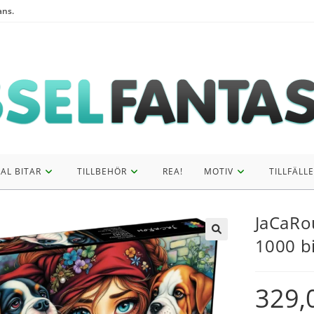
ans.
AL BITAR
TILLBEHÖR
REA!
MOTIV
TILLFÄLLE
JaCaRo
1000 bi
329,