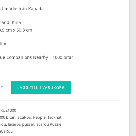
tt märke från Kanada.
sland: Kina
8.5 cm x 50.8 cm
tion
rue Companions Nearby – 1000 bitar
+
LÄGG TILL I VARUKORG
TRUE1000
000 bitar
,
JaCaRou
,
People
,
Tecknat
arou
,
Jacarou pussel
,
Jacarou Puzzle
aCaRou