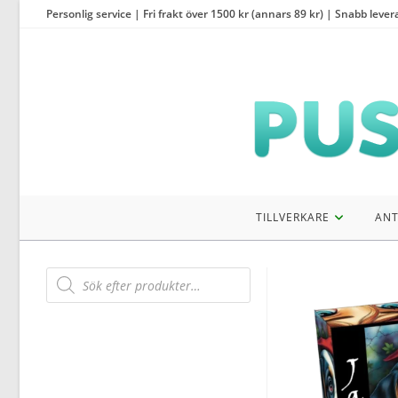
Hoppa
Personlig service | Fri frakt över 1500 kr (annars 89 kr) | Snabb lever
till
innehållet
TILLVERKARE
ANT
Products
search