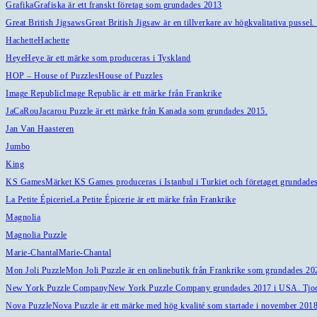
Grafika
Grafiska är ett franskt företag som grundades 2013
Great British Jigsaws
Great British Jigsaw är en tillverkare av högkvalitativa pusse
Hachette
Hachette
Heye
Heye är ett märke som produceras i Tyskland
HOP – House of Puzzles
House of Puzzles
Image Republic
Image Republic är ett märke från Frankrike
JaCaRou
Jacarou Puzzle är ett märke från Kanada som grundades 2015.
Jan Van Haasteren
Jumbo
King
KS Games
Märket KS Games produceras i Istanbul i Turkiet och företaget grundades
La Petite Épicerie
La Petite Épicerie är ett märke från Frankrike
Magnolia
Magnolia Puzzle
Marie-Chantal
Marie-Chantal
Mon Joli Puzzle
Mon Joli Puzzle är en onlinebutik från Frankrike som grundades 2024
New York Puzzle Company
New York Puzzle Company grundades 2017 i USA. Tjock
Nova Puzzle
Nova Puzzle är ett märke med hög kvalité som startade i november 2018 