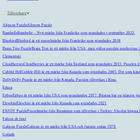
Tillverkare
Alipson Puzzle
Alipson Puzzle
Bambelle
Bambelle – Nytt märke från Frankrike som grundades i september 2023.
Bluebird
Bluebird är ett pusselmärke från Frankrike som grundades 2018
Brain Tree Puzzle
Brain Tree är ett märke från USA, men själva pusslen produceras i
Clementoni
Cloudberries
Cloudberries är ett märke från England som grundades 2015. Pusslen til
Cobble Hill
Cobble Hill är ett märke från Kanada som grundades 2005. Det som känne
Delfy
Delfy Puzzle är ett märke från Kanada. Pusslen tillverkas i Kina.
Educa
Eeboo
Eeboo är ett märke från USA som grundandes 2017. Bitarna har en glansig yta 
Elewhite
Elewhite är ett märke från Kanada som grundades 2021
ENJOY Puzzle
Pusselmärke från Rumänien som tillverkas i Turkiet. Absolut högsta k
Falcon de luxe
Galison Puzzle
Galison är ett märke från USA och funnits sedan 1979.
Goliath