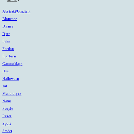
Motiv
Abstrakt/Gradient
Blommor
Disney
Djur
Film
Fordon
För barn
Gammaldags
Hus
Halloween
Jul
Mat o dryck
Natur
People
Resor
Sport
Städer