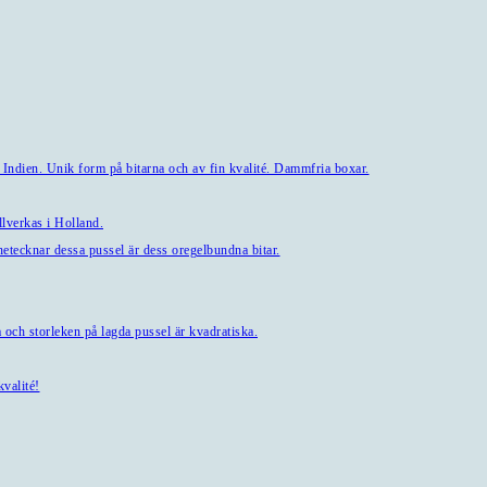
 Indien. Unik form på bitarna och av fin kvalité. Dammfria boxar.
lverkas i Holland.
tecknar dessa pussel är dess oregelbundna bitar.
och storleken på lagda pussel är kvadratiska.
valité!