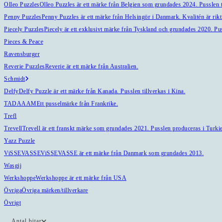
Olleo Puzzles
Olleo Puzzles är ett märke från Belgien som grundades 2024. Pusslen ti
Penny Puzzles
Penny Puzzles är ett märke från Helsingör i Danmark. Kvalitén är riktig
Piecely Puzzles
Piecely är ett exklusivt märke från Tyskland och grundades 2020. Pu
Pieces & Peace
Ravensburger
Reverie Puzzles
Reverie är ett märke från Australien.
Schmidt
Delfy
Delfy Puzzle är ett märke från Kanada. Pusslen tillverkas i Kina.
TADAAAM
Ett pusselmärke från Frankrike.
Trefl
Trevell
Trevell är ett franskt märke som grundades 2021. Pusslen produceras i Turkiet
Yazz Puzzle
ViSSEVASSE
ViSSEVASSE är ett märke från Danmark som grundades 2013.
Wasgij
Werkshoppe
Werkshoppe är ett märke från USA
Övriga
Övriga märken/tillverkare
Övrigt
Antal bitar