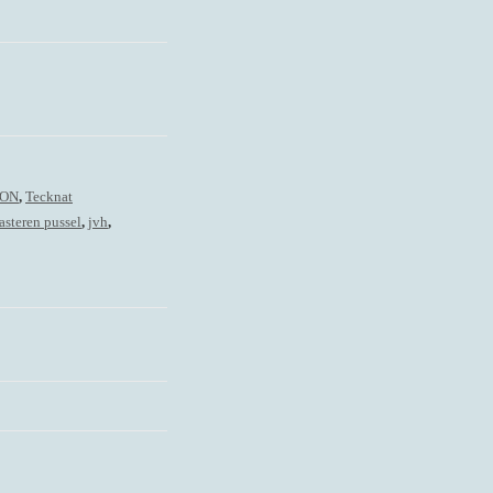
ION
,
Tecknat
asteren pussel
,
jvh
,