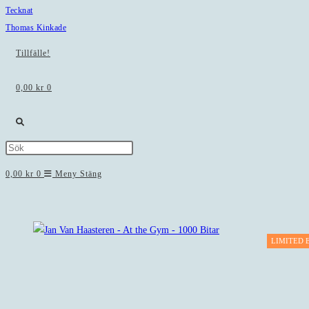
Tecknat
Thomas Kinkade
Tillfälle!
0,00
kr
0
Slå
Press
på/av
Escape
0,00
kr
0
Meny
Stäng
to
webbplatssökning
close
the
search
LIMITED 
panel.