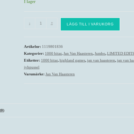
I lager
Jan
-
+
LÄGG TILL I VARUKORG
Van
Haasteren
-
Artikelnr:
1119801836
At
Kategorier:
1000 bitar
,
Jan Van Haasteren
,
Jumbo
,
LIMITED EDIT
the
Etiketter:
1000 bitar
,
highland games
,
jan van haasteren
,
jan van ha
Gym
jvhpussel
-
Varumärke:
Jan Van Haasteren
1000
Bitar
mängd
0)