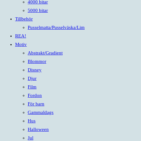
4000 bitar
5000 bitar
Tillbehör
Pusselmatta/Pusselväska/Lim
REA!
Motiv
Abstrakt/Gradient
Blommor
Disney
Djur
Film
Fordon
För barn
Gammaldags
Hus
Halloween
Jul