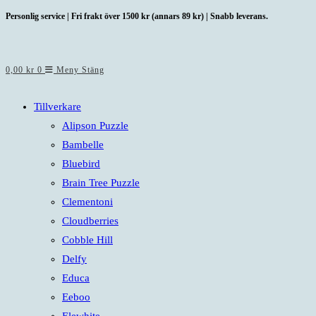
Hoppa
Personlig service | Fri frakt över 1500 kr (annars 89 kr) | Snabb leverans.
till
innehållet
0,00
kr
0
Meny
Stäng
Tillverkare
Alipson Puzzle
Bambelle
Bluebird
Brain Tree Puzzle
Clementoni
Cloudberries
Cobble Hill
Delfy
Educa
Eeboo