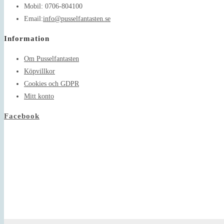
Mobil:
0706-804100
Opens
Email:
info@pusselfantasten.se
in
Information
your
application
Om Pusselfantasten
Köpvillkor
Cookies och GDPR
Mitt konto
Facebook