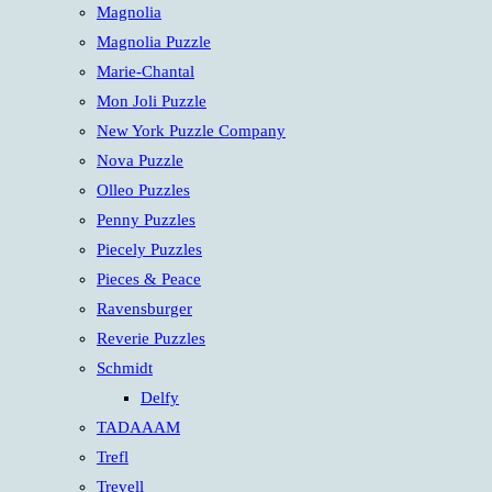
Magnolia
Magnolia Puzzle
Marie-Chantal
Mon Joli Puzzle
New York Puzzle Company
Nova Puzzle
Olleo Puzzles
Penny Puzzles
Piecely Puzzles
Pieces & Peace
Ravensburger
Reverie Puzzles
Schmidt
Delfy
TADAAAM
Trefl
Trevell