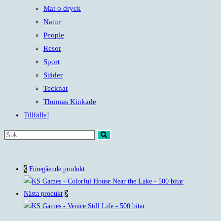
Mat o dryck
Natur
People
Resor
Sport
Städer
Tecknat
Thomas Kinkade
Tillfälle!
Sök
på
denna
Föregående produkt
webbplats
Nästa produkt