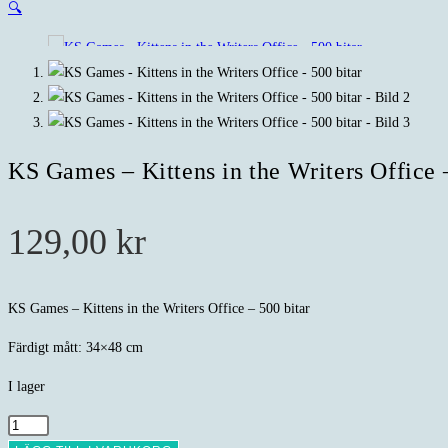
🔍
KS Games – Kittens in the Writers Office 
129,00
kr
KS Games – Kittens in the Writers Office – 500 bitar
Färdigt mått: 34×48 cm
I lager
KS