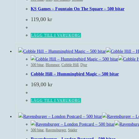
KS Games – Fountain On The Square – 500 bitar
119,00
kr
LÄGG TILL I VARUKORG
500 bitar
,
Blommor
,
Cobble Hill
,
Djur
Cobble Hill – Hummingbird Magic – 500 bitar
169,00
kr
LÄGG TILL I VARUKORG
500 bitar
,
Ravensburger
,
Städer