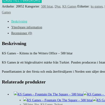
Games
LÄGG TILL I VARUKORG
-
Artikelnr:
20052
Kategorier:
500 bitar
,
Djur
,
KS Games
Etiketter:
ks games
,
Kittens
Games
in
Beskrivning
the
Ytterligare information
Writers
Recensioner (0)
Office
-
Beskrivning
500
bitar
KS Games – Kittens in the Writers Office – 500 bitar
mängd
KS Games är ett högkvalitativt märke från Turkiet. Pusslen produceras i Ista
Pusselfantasten är den första och enda återförsäljaren i Norden som säljer dess
Relaterade produkter
500 bitar
,
Hus
,
KS Games
,
Tecknat