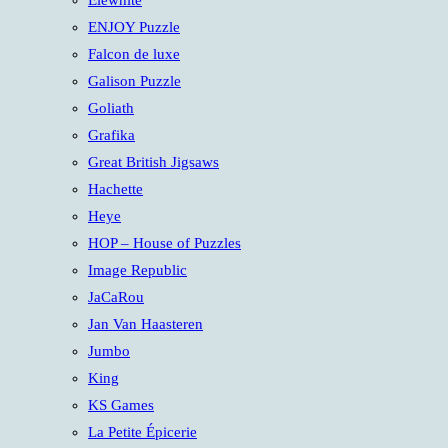
Elewhite
ENJOY Puzzle
Falcon de luxe
Galison Puzzle
Goliath
Grafika
Great British Jigsaws
Hachette
Heye
HOP – House of Puzzles
Image Republic
JaCaRou
Jan Van Haasteren
Jumbo
King
KS Games
La Petite Épicerie