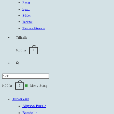
Resor
Sport
Städer
Tecknat
Thomas Kinkade
Tillfälle!
0
0,00
kr
Slå
på/av
Press
Escape
0
0,00
kr
Meny
Stäng
webbplatssökning
to
close
Tillverkare
the
Alipson Puzzle
search
Bambelle