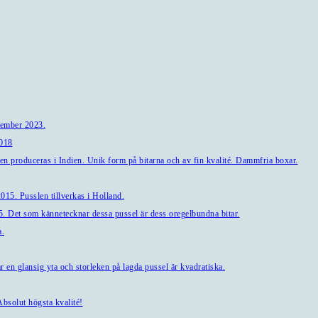
tember 2023.
2018
en produceras i Indien. Unik form på bitarna och av fin kvalité. Dammfria boxar.
15. Pusslen tillverkas i Holland.
. Det som kännetecknar dessa pussel är dess oregelbundna bitar.
a.
en glansig yta och storleken på lagda pussel är kvadratiska.
bsolut högsta kvalité!