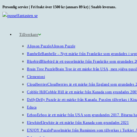
Hoppa
Personlig service | Fri frakt över 1500 kr (annars 89 kr) | Snabb leverans.
till
innehållet
Tillverkare
Alipson Puzzle
Alipson Puzzle
Bambelle
Bambelle – Nytt märke från Frankrike som grundades i sep
Bluebird
Bluebird är ett pusselmärke från Frankrike som grundades 
Brain Tree Puzzle
Brain Tree är ett märke från USA, men själva pussl
Clementoni
Cloudberries
Cloudberries är ett märke från England som grundades 20
Cobble Hill
Cobble Hill är ett märke från Kanada som grundades 2005
Delfy
Delfy Puzzle är ett märke från Kanada. Pusslen tillverkas i Kin
Educa
Eeboo
Eeboo är ett märke från USA som grundandes 2017. Bitarna har 
Elewhite
Elewhite är ett märke från Kanada som grundades 2021
ENJOY Puzzle
Pusselmärke från Rumänien som tillverkas i Turkiet. A