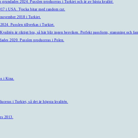
 grundades 2024. Pusslen produceras i Turkiet och är av bästa kvalité.
7 i USA. Tjocka bitar med random cut.
 november 2018 i Turkiet.
024. Pusslen tillverkas i Turkiet.
alitén är riktigt bra, så här blir ingen besviken. Perfekt passform, stansning och fant
ndades 2020. Pusslen produceras i Polen.
s i Kina.
ceras i Turkiet, så det är högsta kvalitén.
es 2013.