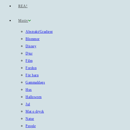
REA!
Motiv
Abstrakt/Gradient
Blommor
Disney
Djur
Film
Fordon
För barn
Gammaldags
Hus
Halloween
Jul
Mat o dryck
Natur
People