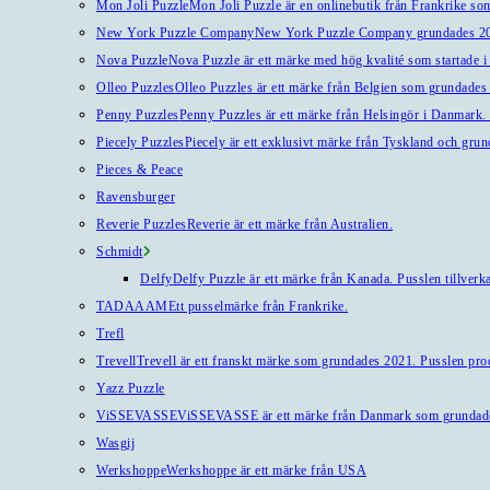
Mon Joli Puzzle
Mon Joli Puzzle är en onlinebutik från Frankrike som
New York Puzzle Company
New York Puzzle Company grundades 201
Nova Puzzle
Nova Puzzle är ett märke med hög kvalité som startade i
Olleo Puzzles
Olleo Puzzles är ett märke från Belgien som grundades 2
Penny Puzzles
Penny Puzzles är ett märke från Helsingör i Danmark. Kv
Piecely Puzzles
Piecely är ett exklusivt märke från Tyskland och gru
Pieces & Peace
Ravensburger
Reverie Puzzles
Reverie är ett märke från Australien.
Schmidt
Delfy
Delfy Puzzle är ett märke från Kanada. Pusslen tillverka
TADAAAM
Ett pusselmärke från Frankrike.
Trefl
Trevell
Trevell är ett franskt märke som grundades 2021. Pusslen produ
Yazz Puzzle
ViSSEVASSE
ViSSEVASSE är ett märke från Danmark som grundad
Wasgij
Werkshoppe
Werkshoppe är ett märke från USA