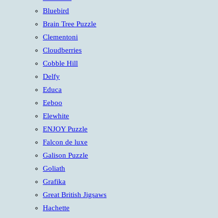
panel.
Bluebird
Brain Tree Puzzle
Clementoni
Cloudberries
Cobble Hill
Delfy
Educa
Eeboo
Elewhite
ENJOY Puzzle
Falcon de luxe
Galison Puzzle
Goliath
Grafika
Great British Jigsaws
Hachette