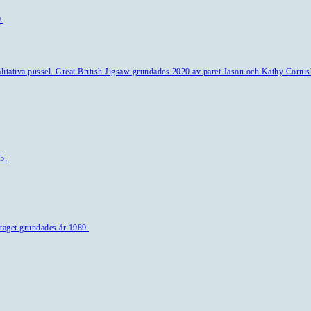
.
alitativa pussel. Great British Jigsaw grundades 2020 av paret Jason och Kathy Cornis
5.
taget grundades år 1989.