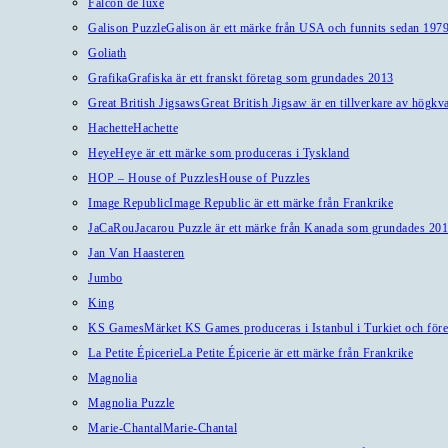
Falcon de luxe
Galison Puzzle
Galison är ett märke från USA och funnits sedan 1979
Goliath
Grafika
Grafiska är ett franskt företag som grundades 2013
Great British Jigsaws
Great British Jigsaw är en tillverkare av högkv
Hachette
Hachette
Heye
Heye är ett märke som produceras i Tyskland
HOP – House of Puzzles
House of Puzzles
Image Republic
Image Republic är ett märke från Frankrike
JaCaRou
Jacarou Puzzle är ett märke från Kanada som grundades 201
Jan Van Haasteren
Jumbo
King
KS Games
Märket KS Games produceras i Istanbul i Turkiet och före
La Petite Épicerie
La Petite Épicerie är ett märke från Frankrike
Magnolia
Magnolia Puzzle
Marie-Chantal
Marie-Chantal