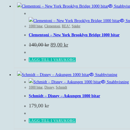
Snabbvis
Rea!
Sn
1000 bitar
,
Clementoni
,
REA!
,
Städer
Clementoni – New York Brooklyn Bridge 1000 bitar
Det
Det
140,00
kr
89,00
kr
ursprungliga
nuvarande
priset
priset
var:
är:
LÄGG TILL I VARUKORG
140,00 kr.
89,00 kr.
Snabbvisning
Snabbvisning
1000 bitar
,
Disney
,
Schmidt
Schmidt – Disney – Askungen 1000 bitar
179,00
kr
LÄGG TILL I VARUKORG