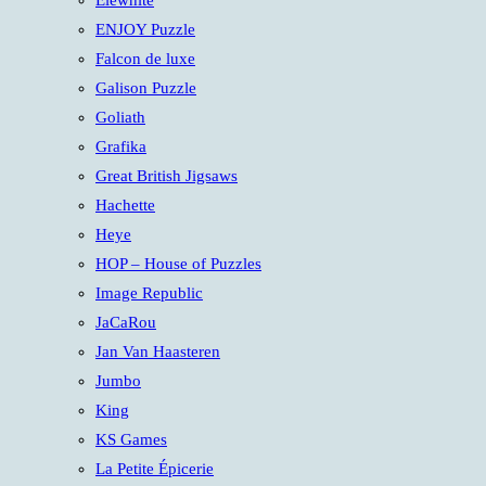
Elewhite
ENJOY Puzzle
Falcon de luxe
Galison Puzzle
Goliath
Grafika
Great British Jigsaws
Hachette
Heye
HOP – House of Puzzles
Image Republic
JaCaRou
Jan Van Haasteren
Jumbo
King
KS Games
La Petite Épicerie