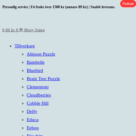
Nedsatt
Hoppa
Personlig service | Fri frakt över 1500 kr (annars 89 kr) | Snabb leverans.
till
innehållet
0,00
kr
0
Meny
Stäng
Tillverkare
Alipson Puzzle
Bambelle
Bluebird
Brain Tree Puzzle
Clementoni
Cloudberries
Cobble Hill
Delfy
Educa
Eeboo