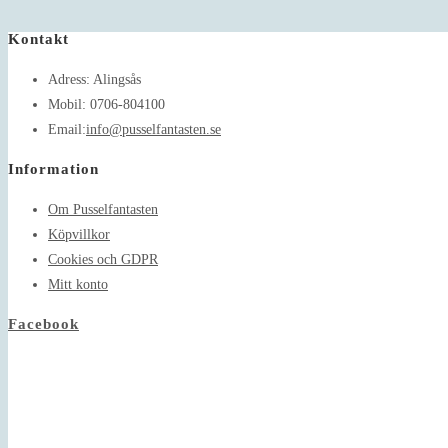
Kontakt
Adress:
Alingsås
Mobil:
0706-804100
Opens
Email:
info@pusselfantasten.se
in
Information
your
application
Om Pusselfantasten
Köpvillkor
Cookies och GDPR
Mitt konto
Facebook