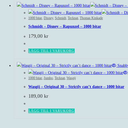
1000 bitar
,
Disney
,
Schmidt
,
Tecknat
,
Thomas Kinkade
Schmidt – Disney – Rapunzel – 1000 bitar
179,00
kr
LÄGG TILL I VARUKORG
Snabbv
1000 bitar
,
Jumbo
,
Tecknat
,
Wasgij
Wasgij – Original 30 – Strictly can’t dance – 1000 bitar
189,00
kr
LÄGG TILL I VARUKORG