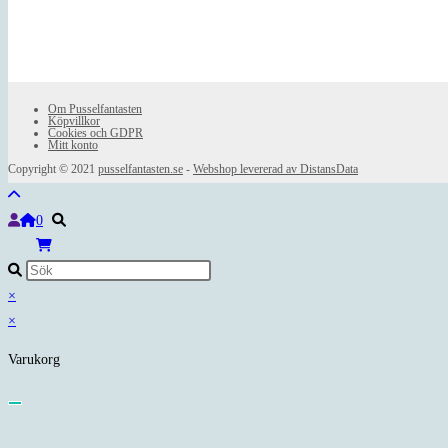
Om Pusselfantasten
Köpvillkor
Cookies och GDPR
Mitt konto
Copyright © 2021
pusselfantasten.se
-
Webshop levererad av DistansData
0
×
×
Varukorg