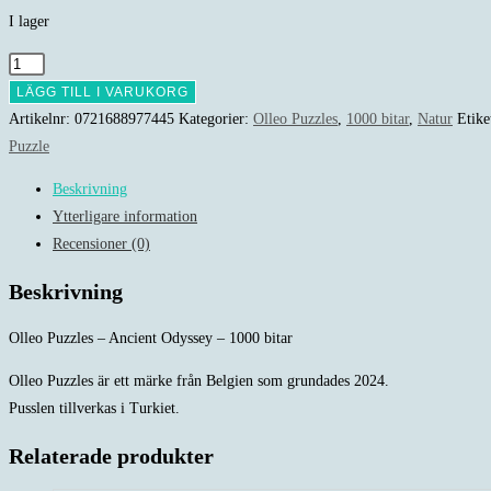
I lager
Olleo
Puzzles
LÄGG TILL I VARUKORG
-
Artikelnr:
0721688977445
Kategorier:
Olleo Puzzles
,
1000 bitar
,
Natur
Etike
Ancient
Puzzle
Odyssey
Beskrivning
-
Ytterligare information
1000
Recensioner (0)
bitar
mängd
Beskrivning
Olleo Puzzles – Ancient Odyssey – 1000 bitar
Olleo Puzzles är ett märke från Belgien som grundades 2024.
Pusslen tillverkas i Turkiet.
Relaterade produkter