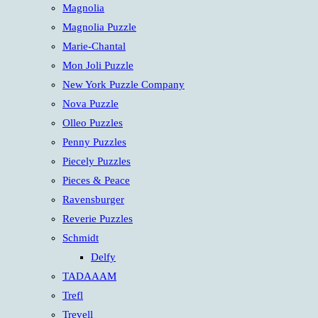
Magnolia
Magnolia Puzzle
Marie-Chantal
Mon Joli Puzzle
New York Puzzle Company
Nova Puzzle
Olleo Puzzles
Penny Puzzles
Piecely Puzzles
Pieces & Peace
Ravensburger
Reverie Puzzles
Schmidt
Delfy
TADAAAM
Trefl
Trevell