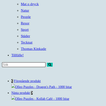
Mat o dryck
Natur
People
Resor
Sport
Städer
Tecknat
Thomas Kinkade
Tillfälle!
Sök
på
denna
Föregående produkt
webbplats
Nästa produkt