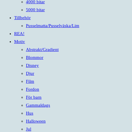
4000 bitar
5000 bitar
Tillbehör
Pusselmatta/Pusselväska/Lim
REA!
Motiv
Abstrakt/Gradient
Blommor
Disney
Djur
Film
Fordon
För barn
Gammaldags
Hus
Halloween
Jul