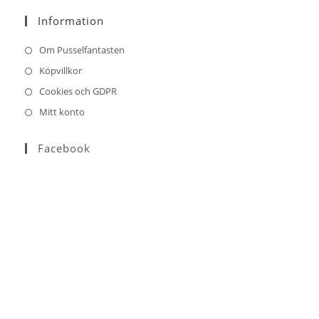
your
Information
application
Om Pusselfantasten
Köpvillkor
Cookies och GDPR
Mitt konto
Facebook