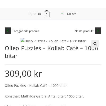
Hoppa
till
0,00
KR
MENY
0
innehållet
Föregående produkt
Nästa produkt
Olleo Puzzles – Kollab Café – 1000
🔍
bitar
309,00
kr
Olleo Puzzles – Kollab Café – 1000 bitar
Konstnär: Mathilde Garcia. Antal bitar: 1000 bitar.