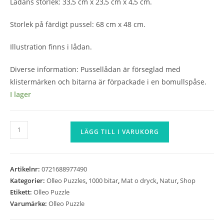
Lådans storlek: 33,5 cm x 23,5 cm x 4,5 cm.
Storlek på färdigt pussel: 68 cm x 48 cm.
Illustration finns i lådan.
Diverse information: Pussellådan är förseglad med
klistermärken och bitarna är förpackade i en bomullspåse.
I lager
Olleo
LÄGG TILL I VARUKORG
Puzzles
-
Kollab
Artikelnr:
0721688977490
Café
Kategorier:
Olleo Puzzles
,
1000 bitar
,
Mat o dryck
,
Natur
,
Shop
-
Etikett:
Olleo Puzzle
1000
Varumärke:
Olleo Puzzle
bitar