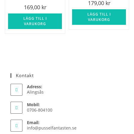
179,00
kr
169,00
kr
LÄGG TILL I
LÄGG TILL I
VARUKORG
VARUKORG
Kontakt
Adress:
Alingsås
Mobil:
0706-804100
Email:
Opens
info@pusselfantasten.se
in