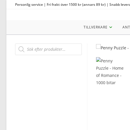
Hoppa
Personlig service | Fri frakt över 1500 kr (annars 89 kr) | Snabb lever
till
innehållet
TILLVERKARE
ANT
Products
search