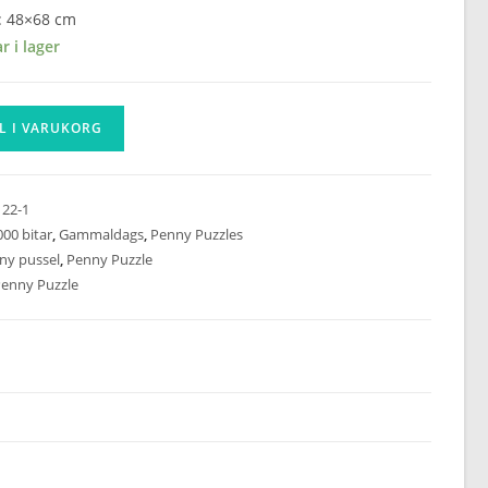
: 48×68 cm
r i lager
L I VARUKORG
22-1
000 bitar
,
Gammaldags
,
Penny Puzzles
ny pussel
,
Penny Puzzle
enny Puzzle