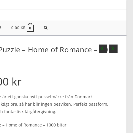
SLÅ
!
0,00
KR
0
PÅ/AV
Puzzle – Home of Romance – 1000
WEBBPLATSSÖKNING
00
kr
 är ett ganska nytt pusselmärke från Danmark.
iktigt bra, så här blir ingen besviken. Perfekt passform,
h fantastisk färgåtergivning.
e – Home of Romance – 1000 bitar