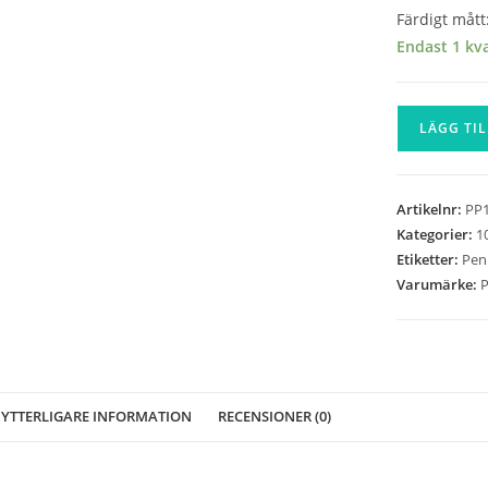
Färdigt mått
Endast 1 kva
Penny
LÄGG TIL
Puzzle
-
Home
Artikelnr:
PP1
of
Kategorier:
1
Romance
Etiketter:
Pen
-
Varumärke:
P
1000
bitar
mängd
YTTERLIGARE INFORMATION
RECENSIONER (0)