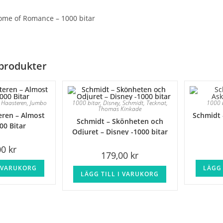
ome of Romance – 1000 bitar
produkter
 Haasteren
,
Jumbo
1000 bitar
,
Disney
,
Schmidt
,
Tecknat
,
1000 
Thomas Kinkade
eren – Almost
Schmidt 
Schmidt – Skönheten och
00 Bitar
Odjuret – Disney -1000 bitar
00
kr
179,00
kr
I VARUKORG
LÄGG 
LÄGG TILL I VARUKORG