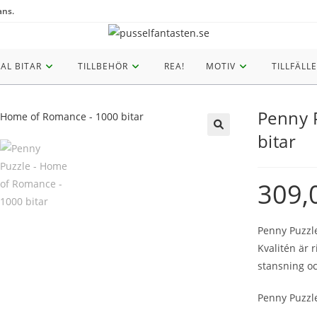
ans.
AL BITAR
TILLBEHÖR
REA!
MOTIV
TILLFÄLLE
Penny 
bitar
🔍
309,
Penny Puzzle
Kvalitén är r
stansning oc
Penny Puzzl