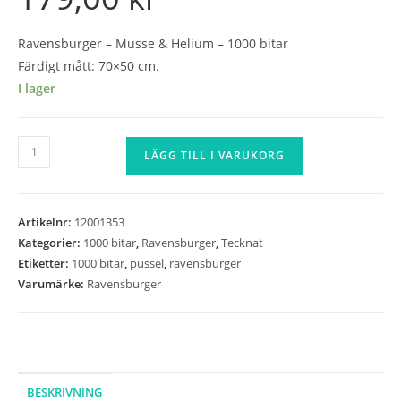
Ravensburger – Musse & Helium – 1000 bitar
Färdigt mått: 70×50 cm.
I lager
Ravensburger
LÄGG TILL I VARUKORG
-
Musse
&
Artikelnr:
12001353
Helium
Kategorier:
1000 bitar
,
Ravensburger
,
Tecknat
-
Etiketter:
1000 bitar
,
pussel
,
ravensburger
1000
Varumärke:
Ravensburger
bitar
mängd
BESKRIVNING