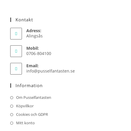
Kontakt
Adress:
Alingsås
Mobil:
0706-804100
Email:
Opens
info@pusselfantasten.se
in
your
Information
application
Om Pusselfantasten
Köpvillkor
Cookies och GDPR
Mitt konto