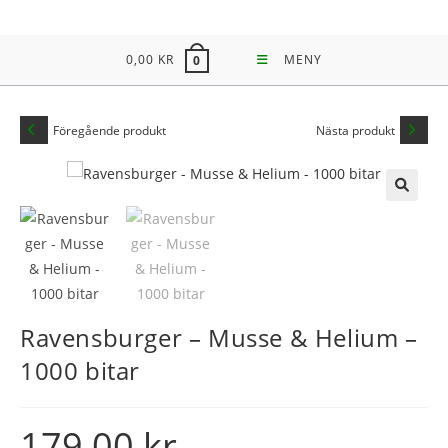
Hoppa
till
0,00
KR
MENY
0
innehållet
Föregående produkt
Nästa produkt
🔍
Ravensburger – Musse & Helium –
1000 bitar
179,00
kr