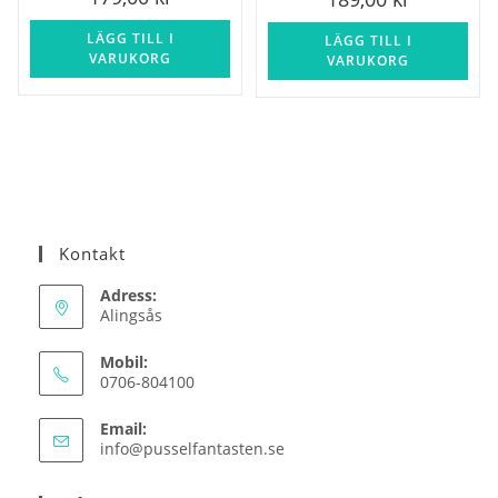
LÄGG TILL I
LÄGG TILL I
VARUKORG
VARUKORG
Kontakt
Adress:
Alingsås
Mobil:
0706-804100
Email:
Opens
info@pusselfantasten.se
in
your