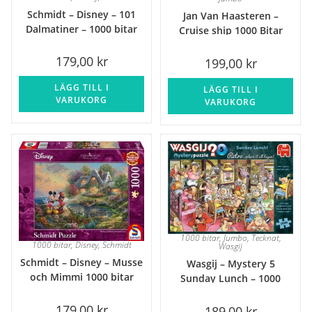
Schmidt – Disney – 101
Jan Van Haasteren –
Dalmatiner – 1000 bitar
Cruise ship 1000 Bitar
179,00
kr
199,00
kr
LÄGG TILL I
LÄGG TILL I
VARUKORG
VARUKORG
1000 bitar
,
Jumbo
,
Tecknat
,
1000 bitar
,
Disney
,
Schmidt
Wasgij
Schmidt – Disney – Musse
Wasgij – Mystery 5
och Mimmi 1000 bitar
Sunday Lunch – 1000
bitar
179,00
kr
189,00
kr