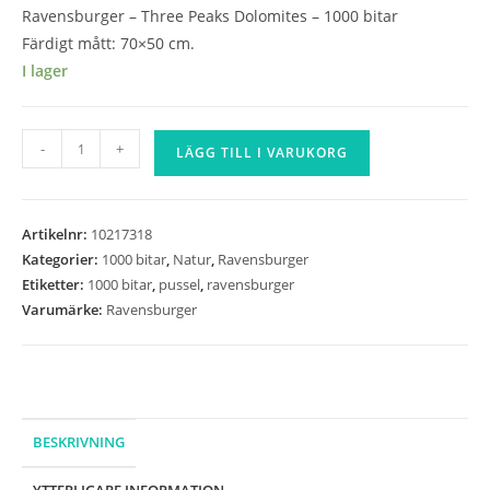
Ravensburger – Three Peaks Dolomites – 1000 bitar
Färdigt mått: 70×50 cm.
I lager
Ravensburger
-
+
LÄGG TILL I VARUKORG
-
Three
Peaks
Artikelnr:
10217318
Dolomites
Kategorier:
1000 bitar
,
Natur
,
Ravensburger
-
Etiketter:
1000 bitar
,
pussel
,
ravensburger
1000
Varumärke:
Ravensburger
bitar
mängd
BESKRIVNING