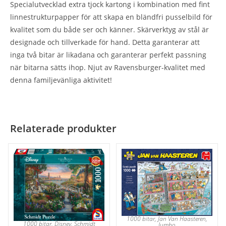
Specialutvecklad extra tjock kartong i kombination med fint
linnestrukturpapper för att skapa en bländfri pusselbild för
kvalitet som du både ser och känner. Skärverktyg av stål är
designade och tillverkade för hand. Detta garanterar att
inga två bitar är likadana och garanterar perfekt passning
när bitarna sätts ihop. Njut av Ravensburger-kvalitet med
denna familjevänliga aktivitet!
Relaterade produkter
1000 bitar
,
Jan Van Haasteren
,
1000 bitar
,
Disney
,
Schmidt
Jumbo