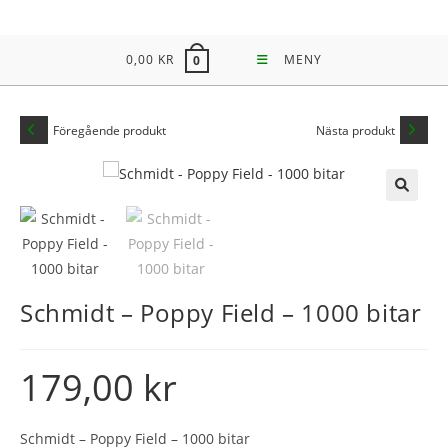
Hoppa
till
0,00
KR
MENY
0
innehållet
Föregående produkt
Nästa produkt
🔍
Schmidt – Poppy Field – 1000 bitar
179,00
kr
Schmidt – Poppy Field – 1000 bitar