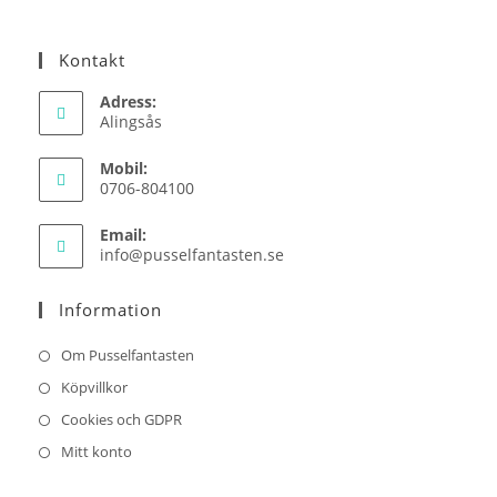
Kontakt
Adress:
Alingsås
Mobil:
0706-804100
Email:
Opens
info@pusselfantasten.se
in
your
Information
application
Om Pusselfantasten
Köpvillkor
Cookies och GDPR
Mitt konto