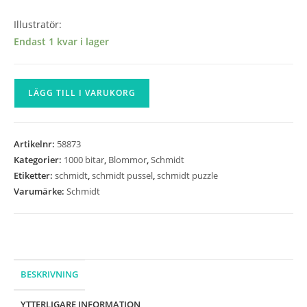
Illustratör:
Endast 1 kvar i lager
Schmidt
LÄGG TILL I VARUKORG
-
Poppy
Field
Artikelnr:
58873
-
Kategorier:
1000 bitar
,
Blommor
,
Schmidt
1000
Etiketter:
schmidt
,
schmidt pussel
,
schmidt puzzle
bitar
Varumärke:
Schmidt
mängd
BESKRIVNING
YTTERLIGARE INFORMATION