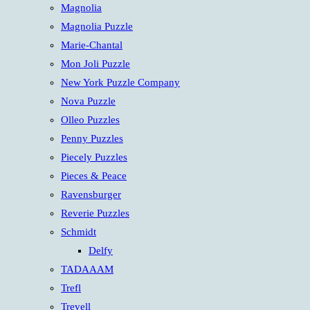
Magnolia
Magnolia Puzzle
Marie-Chantal
Mon Joli Puzzle
New York Puzzle Company
Nova Puzzle
Olleo Puzzles
Penny Puzzles
Piecely Puzzles
Pieces & Peace
Ravensburger
Reverie Puzzles
Schmidt
Delfy
TADAAAM
Trefl
Trevell