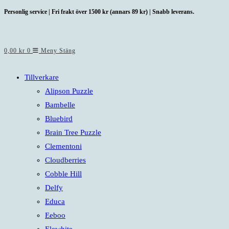
Hoppa
Personlig service | Fri frakt över 1500 kr (annars 89 kr) | Snabb leverans.
till
innehållet
0,00
kr
0
Meny
Stäng
Tillverkare
Alipson Puzzle
Bambelle
Bluebird
Brain Tree Puzzle
Clementoni
Cloudberries
Cobble Hill
Delfy
Educa
Eeboo