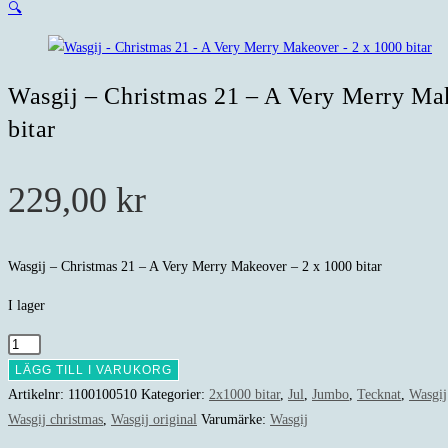
🔍
Wasgij – Christmas 21 – A Very Merry Ma
bitar
229,00
kr
Wasgij – Christmas 21 – A Very Merry Makeover – 2 x 1000 bitar
I lager
Wasgij
-
LÄGG TILL I VARUKORG
Christmas
Artikelnr:
1100100510
Kategorier:
2x1000 bitar
,
Jul
,
Jumbo
,
Tecknat
,
Wasgij
21
Wasgij christmas
,
Wasgij original
Varumärke:
Wasgij
-