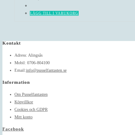
LÄGG TILL I VARUKORG
Kontakt
Adress:
Alingsås
Mobil:
0706-804100
Opens
Email:
info@pusselfantasten.se
in
Information
your
application
Om Pusselfantasten
Köpvillkor
Cookies och GDPR
Mitt konto
Facebook