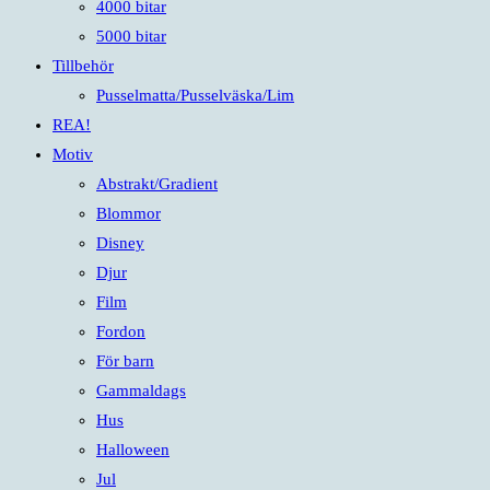
4000 bitar
5000 bitar
Tillbehör
Pusselmatta/Pusselväska/Lim
REA!
Motiv
Abstrakt/Gradient
Blommor
Disney
Djur
Film
Fordon
För barn
Gammaldags
Hus
Halloween
Jul