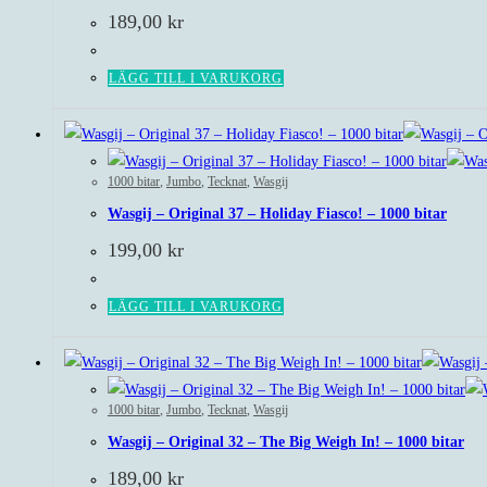
189,00
kr
LÄGG TILL I VARUKORG
1000 bitar
,
Jumbo
,
Tecknat
,
Wasgij
Wasgij – Original 37 – Holiday Fiasco! – 1000 bitar
199,00
kr
LÄGG TILL I VARUKORG
1000 bitar
,
Jumbo
,
Tecknat
,
Wasgij
Wasgij – Original 32 – The Big Weigh In! – 1000 bitar
189,00
kr