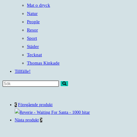
Mat o dryck
Natur
People
Resor
Sport
Städer
Tecknat
Thomas Kinkade
Tillfälle!
Sök
på
denna
Föregående produkt
webbplats
Nästa produkt