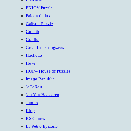
Elewhite
ENJOY Puzzle
Falcon de luxe
Galison Puzzle
Goliath
Grafika
Great British Jigsaws
Hachette
Heye
HOP – House of Puzzles
Image Republic
JaCaRou
Jan Van Haasteren
Jumbo
King
KS Games
La Petite Épicerie