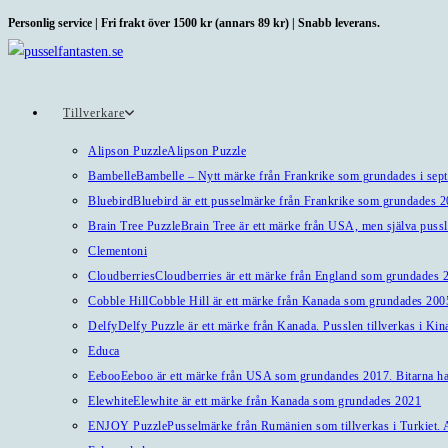
Hoppa
Personlig service | Fri frakt över 1500 kr (annars 89 kr) | Snabb leverans.
till
innehållet
Tillverkare
Alipson Puzzle
Alipson Puzzle
Bambelle
Bambelle – Nytt märke från Frankrike som grundades i sep
Bluebird
Bluebird är ett pusselmärke från Frankrike som grundades 
Brain Tree Puzzle
Brain Tree är ett märke från USA, men själva pussl
Clementoni
Cloudberries
Cloudberries är ett märke från England som grundades 20
Cobble Hill
Cobble Hill är ett märke från Kanada som grundades 2005
Delfy
Delfy Puzzle är ett märke från Kanada. Pusslen tillverkas i Kin
Educa
Eeboo
Eeboo är ett märke från USA som grundandes 2017. Bitarna har 
Elewhite
Elewhite är ett märke från Kanada som grundades 2021
ENJOY Puzzle
Pusselmärke från Rumänien som tillverkas i Turkiet. A