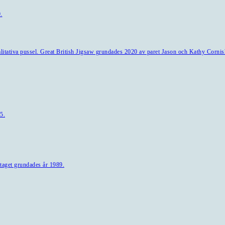
.
alitativa pussel. Great British Jigsaw grundades 2020 av paret Jason och Kathy Cornis
5.
taget grundades år 1989.