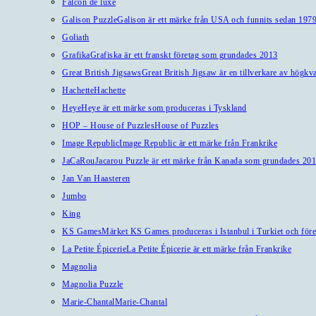
Falcon de luxe
Galison Puzzle
Galison är ett märke från USA och funnits sedan 1979
Goliath
Grafika
Grafiska är ett franskt företag som grundades 2013
Great British Jigsaws
Great British Jigsaw är en tillverkare av högkv
Hachette
Hachette
Heye
Heye är ett märke som produceras i Tyskland
HOP – House of Puzzles
House of Puzzles
Image Republic
Image Republic är ett märke från Frankrike
JaCaRou
Jacarou Puzzle är ett märke från Kanada som grundades 201
Jan Van Haasteren
Jumbo
King
KS Games
Märket KS Games produceras i Istanbul i Turkiet och före
La Petite Épicerie
La Petite Épicerie är ett märke från Frankrike
Magnolia
Magnolia Puzzle
Marie-Chantal
Marie-Chantal