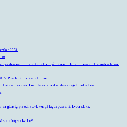
tember 2023.
2018
en produceras i Indien. Unik form på bitarna och av fin kvalité. Dammfria boxar.
15. Pusslen tillverkas i Holland.
. Det som kännetecknar dessa pussel är dess oregelbundna bitar.
a.
en glansig yta och storleken på lagda pussel är kvadratiska.
bsolut högsta kvalité!