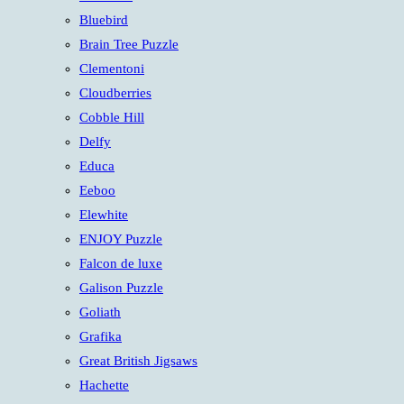
panel.
Bluebird
Brain Tree Puzzle
Clementoni
Cloudberries
Cobble Hill
Delfy
Educa
Eeboo
Elewhite
ENJOY Puzzle
Falcon de luxe
Galison Puzzle
Goliath
Grafika
Great British Jigsaws
Hachette