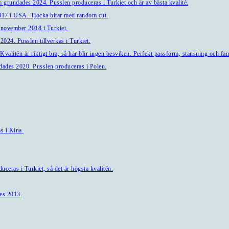
 grundades 2024. Pusslen produceras i Turkiet och är av bästa kvalité.
7 i USA. Tjocka bitar med random cut.
 november 2018 i Turkiet.
024. Pusslen tillverkas i Turkiet.
alitén är riktigt bra, så här blir ingen besviken. Perfekt passform, stansning och fant
ndades 2020. Pusslen produceras i Polen.
s i Kina.
ceras i Turkiet, så det är högsta kvalitén.
es 2013.