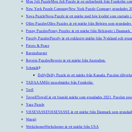
Mon Joli Puzzle
Mon Joli Puzzle är en onlinebutik från Frankrike som
New York Puzzle Company
New York Puzzle Company grundades 201
Nova Puzzle
Nova Puzzle är ett märke med hög kvalité som startade i
Olleo Puzzles
Olleo Puzzles är ett märke från Belgien som grundades 2
Penny Puzzles
Penny Puzzles är ett märke från Helsingör i Danmark. Kv
Piecely Puzzles
Piecely är ett exklusivt märke från Tyskland och gru
Pieces & Peace
Ravensburger
Reverie Puzzles
Reverie är ett märke från Australien.
Schmidt
Delfy
Delfy Puzzle är ett märke från Kanada. Pusslen tillverka
TADAAAM
Ett pusselmärke från Frankrike.
Trefl
Trevell
Trevell är ett franskt märke som grundades 2021. Pusslen produ
Yazz Puzzle
ViSSEVASSE
ViSSEVASSE är ett märke från Danmark som grundad
Wasgij
Werkshoppe
Werkshoppe är ett märke från USA