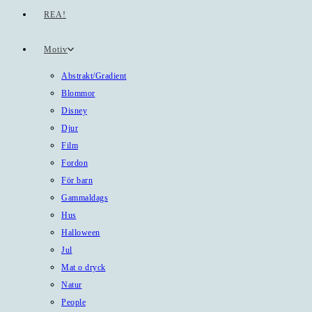
REA!
Motiv
Abstrakt/Gradient
Blommor
Disney
Djur
Film
Fordon
För barn
Gammaldags
Hus
Halloween
Jul
Mat o dryck
Natur
People