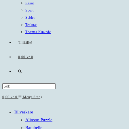
Resor
Sport
Städer
Tecknat
Thomas Kinkade
Tillfälle!
0,00
kr
0
Slå
på/av
Press
Escape
0,00
kr
0
Meny
Stäng
webbplatssökning
to
close
Tillverkare
the
Alipson Puzzle
search
Bambelle